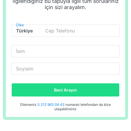
İlgilendiğiniz bu tapuyla ilgili tüm sorularınız
için sizi arayalım.
Ülke
Cep Telefonu
İsim
Soyisim
Beni Arayın
Dilerseniz
0 212 963 06 43
numaralı telefondan da bize
ulaşabilirsiniz