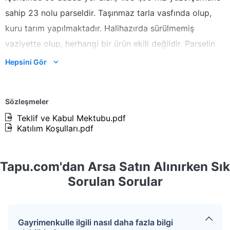
sahip 23 nolu parseldir. Taşınmaz tarla vasfında olup,
kuru tarım yapılmaktadır. Halihazırda sürülmemiş
vaziyette olup, herhangi bir ürün ekili değildir. Parselin
üzerinde herhangi bir yapı bulunmamaktadır. Parselin
Hepsini Gör
güneydoğu sınırı kadastral yola cepheli olup, diğer
sınırları komşu parsellere cephelidir. Yer aldığı bölgede
Sözleşmeler
herhangi bir altyapı bulunmamaktadır.
Teklif ve Kabul Mektubu.pdf
Katılım Koşulları.pdf
Kazanan teklifin %1,9+KDV’si oranında hizmet bedeli
alınacaktır.
Tapu.com'dan Arsa Satın Alınırken Sık
Not : SATICI her türlü vergi resim ve harçtan muaf
Sorulan Sorular
olduğundan, satışa konu taşınmazlara ilişkin ALICI
payına düşen alım tapu harç bedelleri ve
masrafları(döner sermaye vb) ALICI tarafından
Gayrimenkulle ilgili nasıl daha fazla bilgi
ödenecektir.