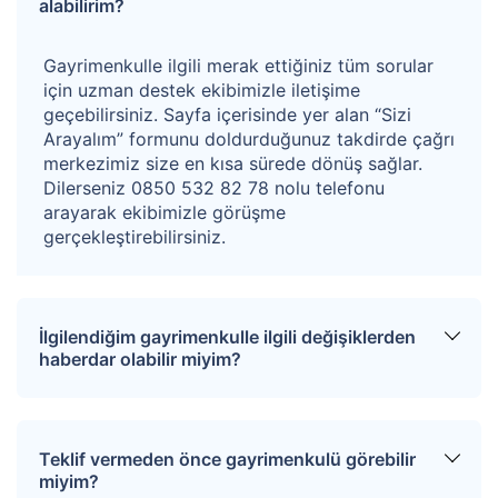
alabilirim?
Açık artırma süresi
başlangıçta 72 saattir.
Gayrimenkulle ilgili merak ettiğiniz tüm sorular
için uzman destek ekibimizle iletişime
Açık artırmaya yalnızca
bir istekli teklif
vermişse
geçebilirsiniz. Sayfa içerisinde yer alan “Sizi
ve ihale bu şekilde sonuçlanacaksa, açık artırma
Arayalım” formunu doldurduğunuz takdirde çağrı
merkezimiz size en kısa sürede dönüş sağlar.
süresi
72 saat daha uzatılır.
Ancak, bu uzatılmış
Dilerseniz 0850 532 82 78 nolu telefonu
sürenin sonu hafta sonuna denk gelirse, ikinci
arayarak ekibimizle görüşme
bir
uzatma uygulanmaz.
gerçekleştirebilirsiniz.
Açık artırmanın
ilk bitiş tarihi hafta sonuna denk
gelirse
katılımcı sayısına bakılmaksızın açık
artırma süresi
48 saat
uzatılacaktır.
Bu ek sürenin
İlgilendiğim gayrimenkulle ilgili değişiklerden
haberdar olabilir miyim?
sonunda açık artırmada hâlen
yalnızca
bir
istekli
bulunuyorsa
, açık artırma süresi 72 saatlik
Sitemize üye olarak ilgilendiğiniz tapuları
uzatmaya tamamlanır.
favorinize ekleyebilirsiniz. Favorilere eklediğiniz
Teklif vermeden önce gayrimenkulü görebilir
tapular hakkında tüm haberler, değişiklikler ve
Açık artırmanın
ilk bitiş tarihi
resmi tatillere
denk
miyim?
açık artırma tarihlerinde oluşacak gelişmeler size