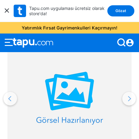
Tapu.com uygulaması ücretsiz olarak
Gözat
store'da!
Yatırımlık Fırsat Gayrimenkulleri Kaçırmayın!
account_circle