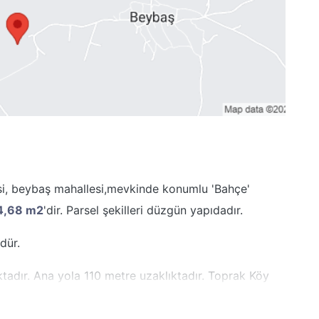
esi, beybaş mahallesi,mevkinde konumlu 'Bahçe'
4,68 m2
'dir. Parsel şekilleri düzgün yapıdadır.
dür.
tadır. Ana yola 110 metre uzaklıktadır. Toprak Köy
eli alınacaktır.