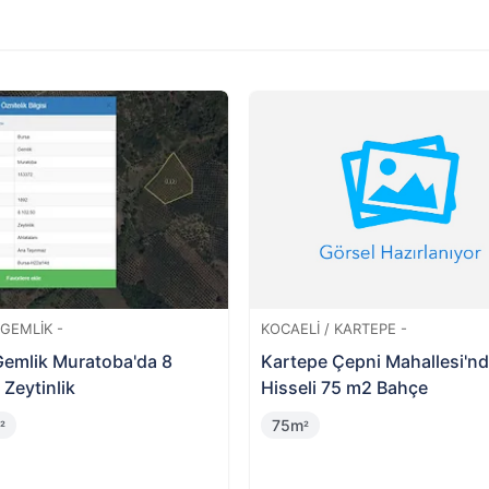
rtırmayı kazanamazsanız hizmet bedeliniz iade edilir. Verile
et bedeli iade edilmemektedir.
9
inin
da
 / İVRINDI -
BURSA / GEMLIK -
ir İvrindi Kurtuluş
Gemlik Adliye Mahallesi'nd
esi'nde Hisseli 14 Dönüm
Hisseli Bina ve Arsası
2m
46m
²
²