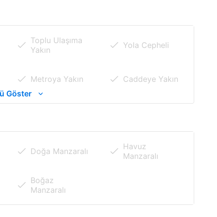
Toplu Ulaşıma
Yola Cepheli
Yakın
Metroya Yakın
Caddeye Yakın
ü Göster
Merkezi
Sosyal Alanlara
Konumlu
Yakın
Üniversiteye
Metrobüse
Havuz
Doğa Manzaralı
Yakın
Yakın
Manzaralı
Boğaz
Manzaralı