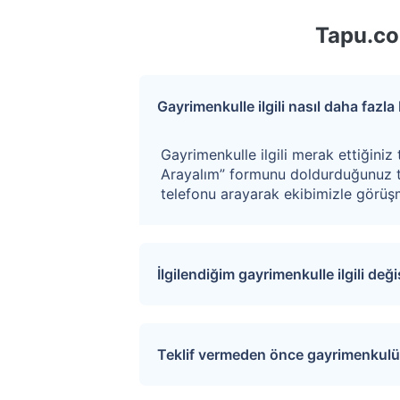
Tapu.co
Gayrimenkulle ilgili nasıl daha fazla b
Gayrimenkulle ilgili merak ettiğiniz 
Arayalım” formunu doldurduğunuz t
telefonu arayarak ekibimizle görüşm
İlgilendiğim gayrimenkulle ilgili değ
Sitemize üye olarak ilgilendiğiniz ta
değişiklikler ve açık artırma tarihle
Teklif vermeden önce gayrimenkulü 