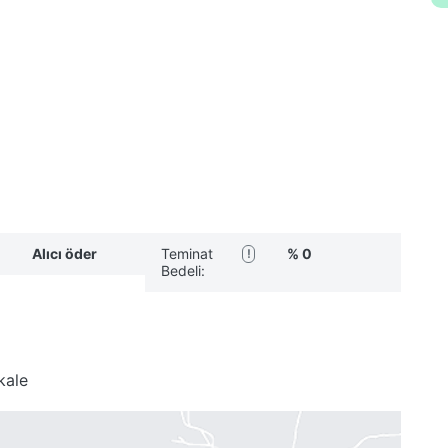
Alıcı öder
Teminat
% 0
!
Bedeli:
kale