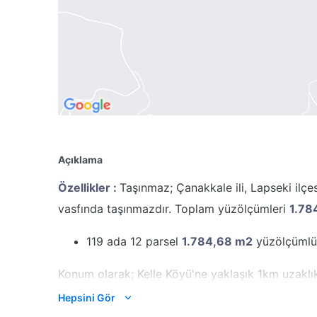
Açıklama
Özellikler :
Taşınmaz; Çanakkale ili, Lapseki ilç
vasfında taşınmazdır. Toplam yüzölçümleri
1.78
119 ada 12 parsel
1.784,68 m2
yüzölçümlü
Konum olarak; Kelle Köyü'ne yaklaşık 1km uzaklık
yoluna cephelidir.
Hepsini Gör
Kazanan teklifin %4+KDV’si oranında hizmet bed