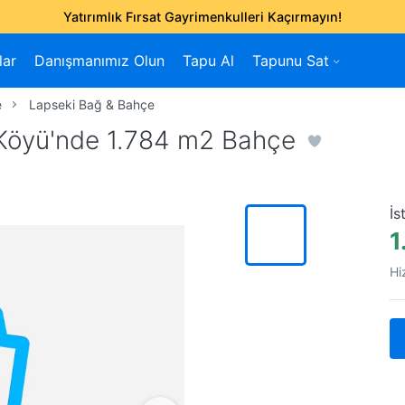
Yatırımlık Fırsat Gayrimenkulleri Kaçırmayın!
lar
Danışmanımız Olun
Tapu Al
Tapunu Sat
e
Lapseki Bağ & Bahçe
Köyü'nde 1.784 m2 Bahçe
İs
1
Hi