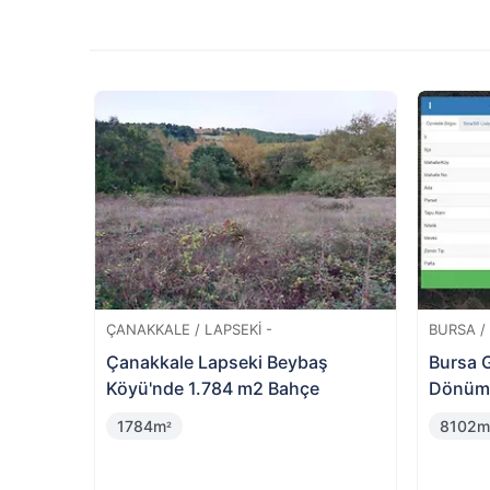
Teklifiniz onaylanmazsa veya açık a
almaktan vazgeçen katılımcıya hizm
%
11
%
1
Değerinin
Değer
Altında
Altın
TEKIRDAĞ / ERGENE -
BALIKESIR
e 7500
Ergene Yeşiltepe Mahallesi'nde
Balıkes
Arsa Payı
Mahall
Tarla
81m
1452
²