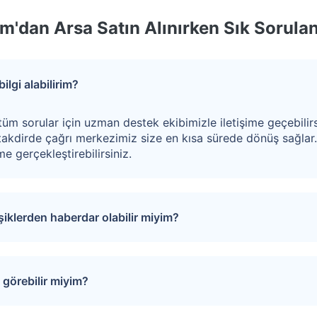
m'dan Arsa Satın Alınırken Sık Sorulan
ilgi alabilirim?
tüm sorular için uzman destek ekibimizle iletişime geçebilirs
akdirde çağrı merkezimiz size en kısa sürede dönüş sağlar
e gerçekleştirebilirsiniz.
işiklerden haberdar olabilir miyim?
puları favorinize ekleyebilirsiniz. Favorilere eklediğiniz tap
rinde oluşacak gelişmeler size SMS ve e-mail yoluyla iletilir.
görebilir miyim?