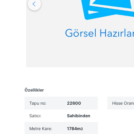
Özellikler
Tapu no:
22600
Hisse Oranı
Satıcı:
Sahibinden
Metre Kare:
1784m
2