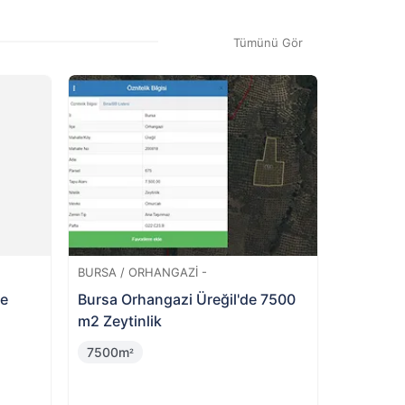
n teklif onaylandıktan sonra satın
Tümünü Gör
%
12
Değerinin
Altında
BURSA / YILDIRIM -
e
Bursa Yıldırım Değirmenlikızık'ta
Hisseli 4 Katlı Bina ve Arsası
92m
²