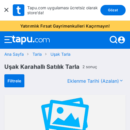
Tapu.com uygulaması ücretsiz olarak
Gözat
store'da!
Yatırımlık Fırsat Gayrimenkulleri Kaçırmayın!
account_circle
Ana Sayfa
Tarla
Uşak Tarla
Uşak Karahallı Satılık Tarla
2 sonuç
Filtrele