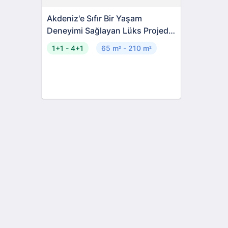
Akdeniz'e Sıfır Bir Yaşam
Deneyimi Sağlayan Lüks Projede
Rezidans Daireler
1+1 - 4+1
65 m
- 210 m
²
²