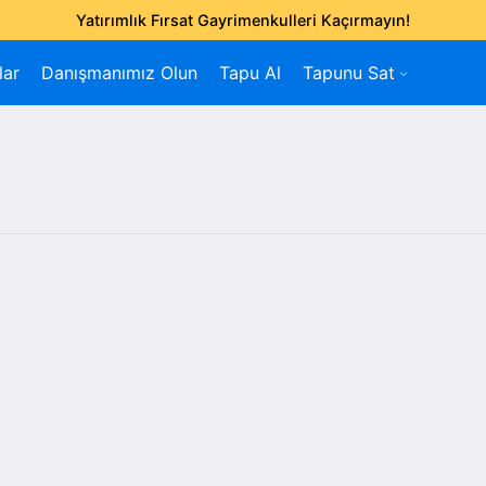
Yatırımlık Fırsat Gayrimenkulleri Kaçırmayın!
lar
Danışmanımız Olun
Tapu Al
Tapunu Sat