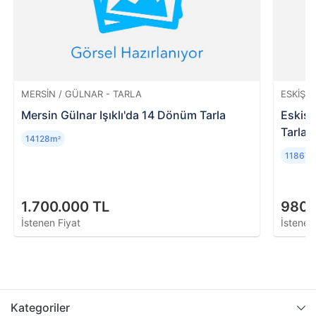
MERSIN / GÜLNAR - TARLA
ESKIŞEH
Mersin Gülnar Işıklı'da 14 Dönüm Tarla
Eskişe
Tarla
14128m
²
11867
1.700.000 TL
980.
İstenen Fiyat
İstenen
Kategoriler