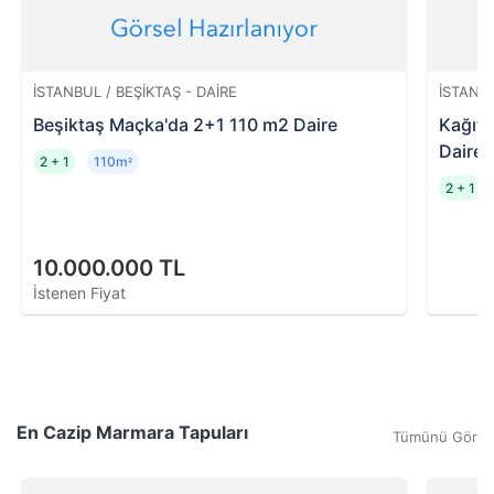
İSTANBUL / BEŞIKTAŞ - DAIRE
İSTANB
Beşiktaş Maçka'da 2+1 110 m2 Daire
Kağıth
Daire
2 + 1
110m
²
2 + 1
10.000.000 TL
İstenen Fiyat
En Cazip Marmara Tapuları
Tümünü Gör