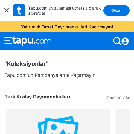
Tapu.com uygulaması ücretsiz olarak
Gözat
store'da!
Yatırımlık Fırsat Gayrimenkulleri Kaçırmayın!
account_circle
"Koleksiyonlar"
Tapu.com'un Kampanyalarını Kaçırmayın
Türk Kızılay Gayrimenkulleri
Tümünü Gör