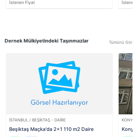
İstenen Fiyat
İstenen
Dernek Mülkiyetindeki Taşınmazlar
Tümünü Gör
İSTANBUL / BEŞIKTAŞ - DAIRE
KONYA 
Beşiktaş Maçka'da 2+1 110 m2 Daire
Konya 