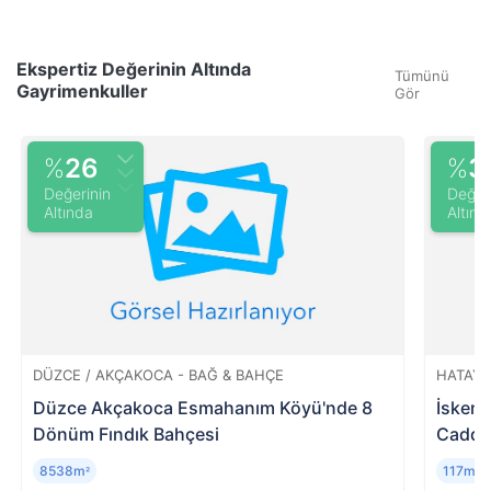
Ekspertiz Değerinin Altında
Tümünü
Gayrimenkuller
Gör
%
26
%
3
Değerinin
Değer
Altında
Altınd
DÜZCE / AKÇAKOCA - BAĞ & BAHÇE
HATAY 
Düzce Akçakoca Esmahanım Köyü'nde 8
İsken
Dönüm Fındık Bahçesi
Caddes
8538m
117m
²
²