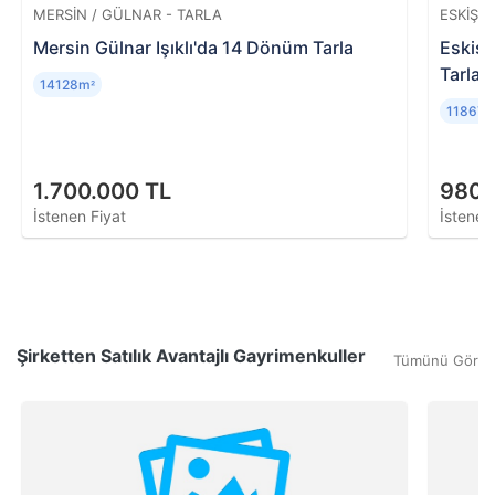
MERSIN / GÜLNAR - TARLA
ESKIŞEH
Mersin Gülnar Işıklı'da 14 Dönüm Tarla
Eskişe
Tarla
14128m
²
11867
1.700.000 TL
980.
İstenen Fiyat
İstenen
Şirketten Satılık Avantajlı Gayrimenkuller
Tümünü Gör