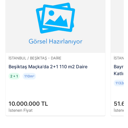
İSTANBUL / BEŞIKTAŞ - DAIRE
İSTANB
Beşiktaş Maçka'da 2+1 110 m2 Daire
Bayram
Katlı T
2 + 1
110m
²
1132m
²
10.000.000 TL
51.6
İstenen Fiyat
İstenen