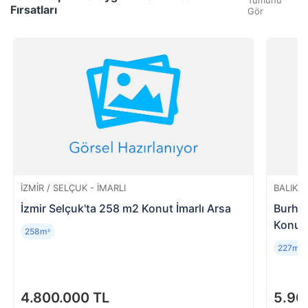
Tümünü
Fırsatları
Gör
İZMIR / SELÇUK - İMARLI
BALIKES
İzmir Selçuk'ta 258 m2 Konut İmarlı Arsa
Burhan
Konut 
258m
²
227m
²
4.800.000 TL
5.90