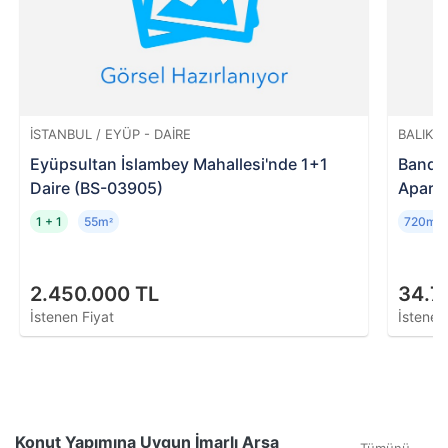
İSTANBUL / EYÜP - DAIRE
BALIKES
Eyüpsultan İslambey Mahallesi'nde 1+1
Bandır
Daire (BS-03905)
Apart 
1 + 1
55m
720m
²
²
2.450.000 TL
34.7
İstenen Fiyat
İstenen
Konut Yapımına Uygun İmarlı Arsa