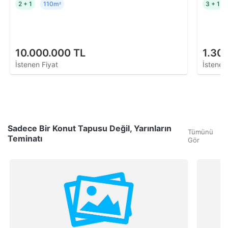
2 + 1
110m
3 + 1
²
10.000.000 TL
1.30
İstenen Fiyat
İstenen
Sadece Bir Konut Tapusu Değil, Yarınların
Tümünü
Teminatı
Gör