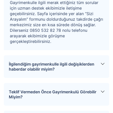
Gayrimenkulle ilgili merak ettiğiniz tüm sorular
asma katı projesinde 56 m2 olup dükkan eklentisi
için uzman destek ekibimizle iletişime
bölümünden oluşmaktadır. Taşınmazın zemin katı
geçebilirsiniz. Sayfa içerisinde yer alan “Sizi
Arayalım” formunu doldurduğunuz takdirde çağrı
projesinde 100 m2 olup dükkan bölümünden
merkezimiz size en kısa sürede dönüş sağlar.
oluşmaktadır. Gayrimenkul girişinde alüminyum doğrama
Dilerseniz 0850 532 82 78 nolu telefonu
arayarak ekibimizle görüşme
kapı ve camekan yer almaktadır.
gerçekleştirebilirsiniz.
Kazanan teklifin %4+KDV’si oranında hizmet bedeli
alınacaktır.
İlgilendiğim gayrimenkulle ilgili değişiklerden
haberdar olabilir miyim?
Sitemize üye olarak ilgilendiğiniz tapuları
favorinize ekleyebilirsiniz. Favorilere eklediğiniz
Teklif Vermeden Önce Gayrimenkulü Görebilir
tapular hakkında tüm haberler, değişiklikler ve
Miyim?
açık artırma tarihlerinde oluşacak gelişmeler size
SMS ve e-mail yoluyla iletilir.
İlgili mülkü ziyaret etmek için “Sizi Arayalım”