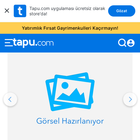
Tapu.com uygulaması ücretsiz olarak
Gözat
store'da!
Yatırımlık Fırsat Gayrimenkulleri Kaçırmayın!
account_circle