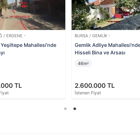
Ğ / ERGENE -
BURSA / GEMLIK -
Yeşiltepe Mahallesi'nde
Gemlik Adliye Mahallesi'nd
yı
Hisseli Bina ve Arsası
46m
²
.000 TL
2.600.000 TL
Fiyat
İstenen Fiyat