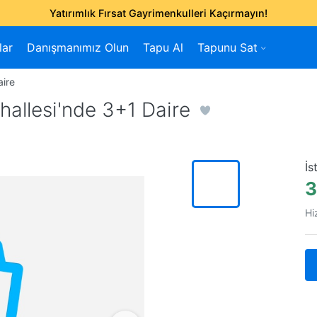
Yatırımlık Fırsat Gayrimenkulleri Kaçırmayın!
lar
Danışmanımız Olun
Tapu Al
Tapunu Sat
aire
hallesi'nde 3+1 Daire
İs
3
Hi