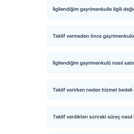
İlgilendiğim gayrimenkulle ilgili değ
Sitemize üye olarak ilgilendiğiniz ta
değişiklikler ve açık artırma tarihle
Teklif vermeden önce gayrimenkulü 
İlgili mülkü ziyaret etmek için “S
sağlayarak uygun tarihler için rand
İlgilendiğim gayrimenkulü nasıl sat
Üye girişi yaptıktan sonra ilgilend
tıkladığınızda teklif verme sayfasına
Teklif verirken neden hizmet bedel
Verdiğiniz teklif satıcı tarafından de
Tapu.com ciddi alıcılar ile satıcıla
Ödeme ekranından kredi kartı, banka k
Teklif verdikten sonraki süreç nasıl i
Teklif verildikten sonra, teklif tapu