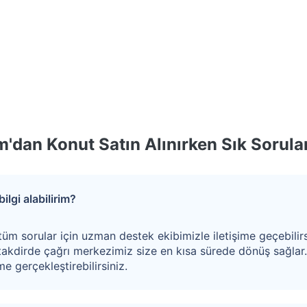
r. Bina giriş kapısı alüminyum çerçeveli cam
k ve merdivenler mermer kaplamadır. Duvarlar ve
zeri akrilik boyalıdır. Binada bir adet asansör
ktedir.
ol ön tarafta batı ve güney yönlerine cephelidir.
apı inşaat alanlı olup 2 çocuk odası, 1 ebeveyn odası,
lkon alanlarından oluşmaktadır.
'dan Konut Satın Alınırken Sık Sorula
eli alınacaktır.
ilgi alabilirim?
tüm sorular için uzman destek ekibimizle iletişime geçebilirs
akdirde çağrı merkezimiz size en kısa sürede dönüş sağlar
e gerçekleştirebilirsiniz.