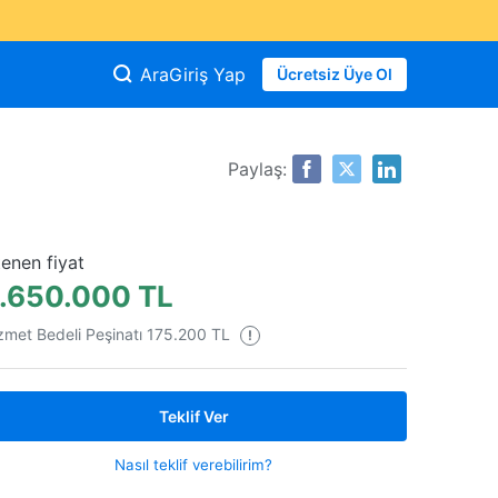
Ara
Giriş Yap
Ücretsiz Üye Ol
Paylaş:
tenen fiyat
.650.000 TL
zmet Bedeli Peşinatı 175.200 TL
!
Teklif Ver
Nasıl teklif verebilirim?