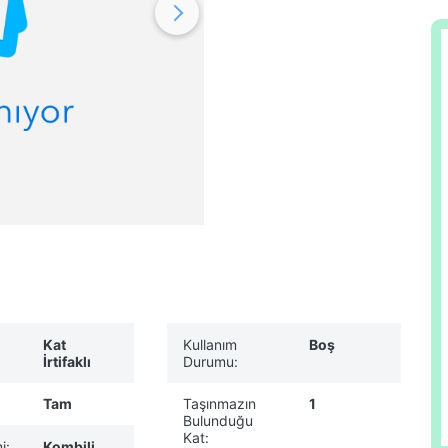
Kat
Kullanım
Boş
İrtifaklı
Durumu:
Tam
Taşınmazın
1
Bulunduğu
Kat:
i:
Kombili