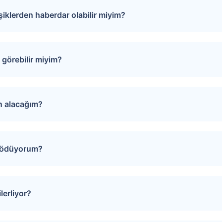
işiklerden haberdar olabilir miyim?
puları favorinize ekleyebilirsiniz. Favorilere eklediğiniz tap
rinde oluşacak gelişmeler size SMS ve e-mail yoluyla iletilir.
görebilir miyim?
izi Arayalım” formunu doldurmanız gerekmektedir. Çağrı merk
evunuzu oluşturur.
ın alacağım?
iğiniz gayrimenkulün sayfasında yer alan “Teklif Ver” ya da “
 yönlendirilirsiniz. Bu sayfada teklifinizi girin, son olarak “
i ödüyorum?
ğerlendirilerek onaylanır ya da reddedilir. Satıcının dönüşü tar
rı bir araya getirmek amacıyla teklif verme sürecinde “Hizme
artı bilgilerinizi girerek veya EFT ile hizmet bedelinizi ödey
lerliyor?
.com üzerinden satıcıya iletilir. Satıcı işleme onay verdikten