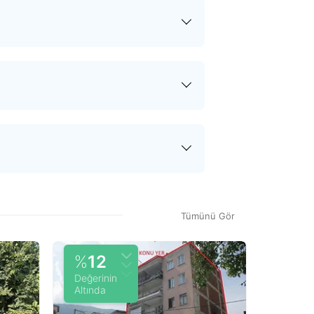
akların ve varsa sözleşmelerin
tirilir. Devir sürecinin her adımında
sürecinde ödediğiniz hizmet bedeli
 hizmet bedeli dışında herhangi bir
n teklif onaylandıktan sonra satın
tiz raporu, gayrimenkulün gerçek
raporu sonucunda tapu kayıtlarıyla
Tümünü Gör
 ve evin piyasa değerini öğrenmek
%
12
Değerinin
Altında