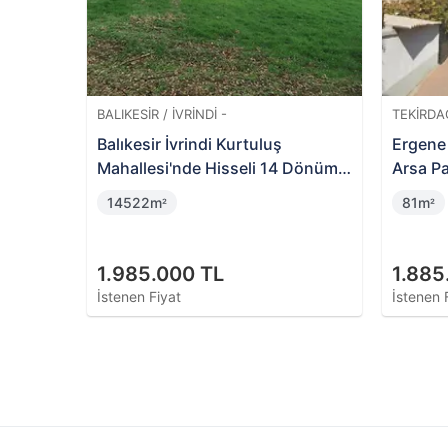
BALIKESIR / İVRINDI -
TEKIRDA
e 7500
Balıkesir İvrindi Kurtuluş
Ergene 
Mahallesi'nde Hisseli 14 Dönüm
Arsa Pa
Tarla
14522m
81m
²
²
1.985.000 TL
1.885
İstenen Fiyat
İstenen 