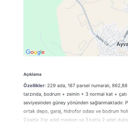
Açıklama
Özellikler
: 229 ada, 187 parsel numaralı, 862,8
tarzında, bodrum + zemin + 3 normal kat + çatı ka
seviyesinden güney yönünden sağlanmaktadır. Pr
ortak depo, garaj, hidrofor odası ve bodrum holü
2.katta 3'er adet mesken ve 3.katta 2 adet dub