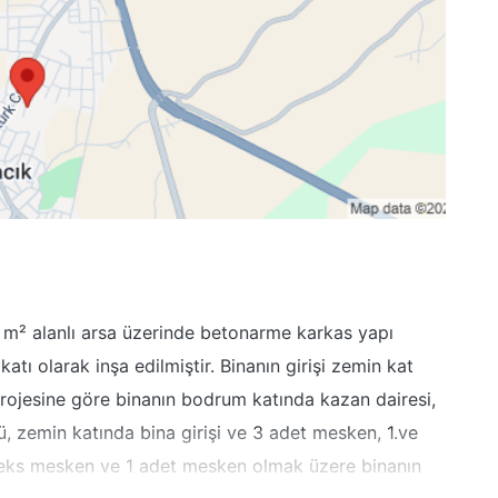
8 m² alanlı arsa üzerinde betonarme karkas yapı
tı olarak inşa edilmiştir. Binanın girişi zemin kat
ojesine göre binanın bodrum katında kazan dairesi,
, zemin katında bina girişi ve 3 adet mesken, 1.ve
leks mesken ve 1 adet mesken olmak üzere binanın