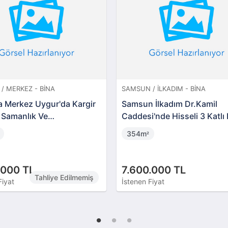
/ MERKEZ - BINA
SAMSUN / İLKADIM - BINA
 Merkez Uygur'da Kargir
Samsun İlkadım Dr.Kamil
 Samanlık Ve
Caddesi'nde Hisseli 3 Katlı
05532)
354m
²
.000 TL
7.600.000 TL
Tahliye Edilmemiş
Fiyat
İstenen Fiyat