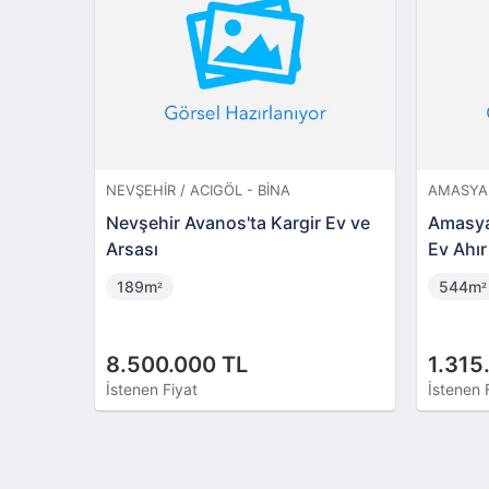
NEVŞEHIR / ACIGÖL - BINA
AMASYA 
Nevşehir Avanos'ta Kargir Ev ve
Amasya
Arsası
Ev Ahır
Arsa(3
189m
544m
²
²
8.500.000 TL
1.315
İstenen Fiyat
İstenen 