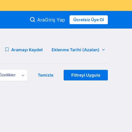
Ara
Giriş Yap
Ücretsiz Üye Ol
Aramayı Kaydet
Özellikler
Temizle
Filtreyi Uygula