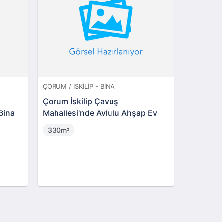
ÇORUM / İSKILIP - BINA
DÜZCE / M
Çorum İskilip Çavuş
Düzce Me
 Bina
Mahallesi'nde Avlulu Ahşap Ev
Mahalles
Bahçesi
330m
187m
²
²
4.150.
İstenen Fi