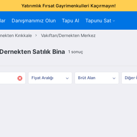
Yatırımlık Fırsat Gayrimenkulleri Kaçırmayın!
lar
Danışmanımız Olun
Tapu Al
Tapunu Sat
nekten Kırıkkale
Vakıftan/Dernekten Merkez
Dernekten Satılık Bina
1 sonuç
×
Fiyat Aralığı
Brüt Alan
Diğer 