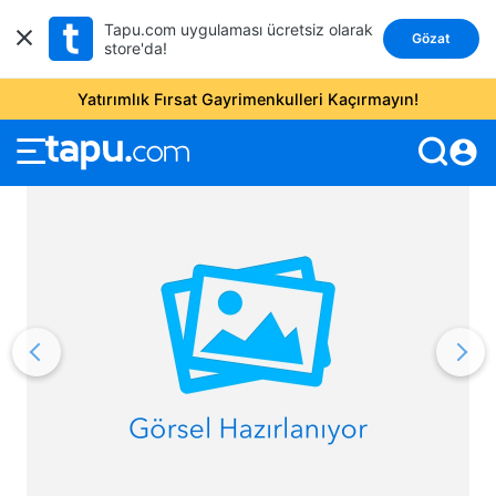
Tapu.com uygulaması ücretsiz olarak
Gözat
store'da!
Yatırımlık Fırsat Gayrimenkulleri Kaçırmayın!
account_circle