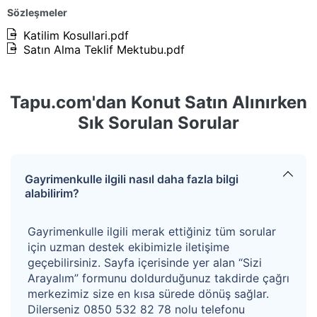
Caddesine 8,1 m cephesi bulunmaktadır. Geometrik
Sözleşmeler
olarak dikdörtgen bir forma sahip olan taşınmazın
Katilim Kosullari.pdf
Satın Alma Teklif Mektubu.pdf
bulunduğu bölgenin topografik yapısı hafif eğimlidir.
Parsel üzerinde zemin + 3 katlı olmak üzere toplamda 4
Tapu.com'dan Konut Satın Alınırken
katlı yapı bulunmaktadır. 20.09.1961 tarihli Ruhsat
Sık Sorulan Sorular
belgesi 108.38m2 için alınmıştır. 31.07.1962 tarihli Ruhsat
belgesi 123.94m2 için alınmıştır. İlkadım Belediyesi imar
arşivinden temin edilen projesinde yapının zemin katında
Gayrimenkulle ilgili nasıl daha fazla bilgi
108m2, normal katlarında ise balkon çıkmasıyla beraber
alabilirim?
114m2 olduğu ve toplamda 450m2 kullanım alanlı
olduğu hesaplanmıştır.
Gayrimenkulle ilgili merak ettiğiniz tüm sorular
için uzman destek ekibimizle iletişime
geçebilirsiniz. Sayfa içerisinde yer alan “Sizi
Taşınmazın 1891/2400 hissesi satılıktır. Hisseye düşen
Arayalım” formunu doldurduğunuz takdirde çağrı
arsadan alan yaklaşık
102.64 m2'dir. Yapıdan hisseye
merkezimiz size en kısa sürede dönüş sağlar.
düşen 354,56 m2'dir.
Dilerseniz 0850 532 82 78 nolu telefonu