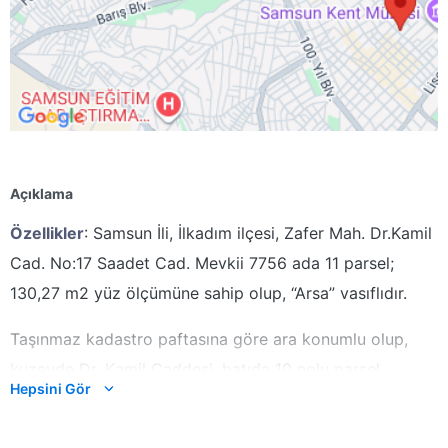
Açıklama
Özellikler
:
Samsun İli, İlkadım ilçesi, Zafer Mah. Dr.Kamil
Cad. No:17 Saadet Cad. Mevkii 7756 ada 11 parsel;
130,27 m2 yüz ölçümüne sahip olup, “Arsa” vasıflıdır.
Taşınmaz kadastro paftasına göre ara konumlu olup,
kuzeyde Dr. Kamil Caddesi, batıda 10 nolu parsel,
Hepsini Gör
doğuda 12 nolu parsel, güneyde 6 ve 7 nolu parsellerle
cephelidir. Parselin yaklaşık kuzey yönünden Dr. Kamil