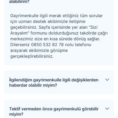
süresi
72 saat daha uzatılır.
Ancak, bu uzatılmış
alabilirim?
sürenin sonu hafta sonuna denk gelirse, ikinci
Gayrimenkulle ilgili merak ettiğiniz tüm sorular
bir
uzatma uygulanmaz.
için uzman destek ekibimizle iletişime
Açık artırmanın
ilk bitiş tarihi hafta sonuna denk
geçebilirsiniz. Sayfa içerisinde yer alan “Sizi
gelirse
katılımcı sayısına bakılmaksızın açık
Arayalım” formunu doldurduğunuz takdirde çağrı
merkezimiz size en kısa sürede dönüş sağlar.
artırma süresi
48 saat
uzatılacaktır.
Bu ek sürenin
Dilerseniz 0850 532 82 78 nolu telefonu
sonunda açık artırmada hâlen
yalnızca
bir
arayarak ekibimizle görüşme
istekli
bulunuyorsa
, açık artırma süresi 72 saatlik
gerçekleştirebilirsiniz.
uzatmaya tamamlanır.
Açık artırmanın
ilk bitiş tarihi
resmi tatillere
denk
gelirse,
katılımcı sayısına bakılmaksızın açık
İlgilendiğim gayrimenkulle ilgili değişiklerden
haberdar olabilir miyim?
artırma süresi
uzatılarak
ilk iş gününe
taşınır.
Bu
ek sürenin sonunda açık artırmada
Sitemize üye olarak ilgilendiğiniz tapuları
hâlen
yalnızca
bir istekli
bulunuyorsa
, açık artırma
favorinize ekleyebilirsiniz. Favorilere eklediğiniz
Teklif vermeden önce gayrimenkulü görebilir
tapular hakkında tüm haberler, değişiklikler ve
süresi 72 saatlik uzatmaya tamamlanır.
miyim?
açık artırma tarihlerinde oluşacak gelişmeler size