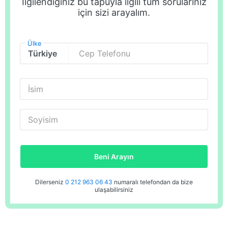
İlgilendiğiniz bu tapuyla ilgili tüm sorularınız
için sizi arayalım.
Ülke
Cep Telefonu
İsim
Soyisim
Beni Arayın
Dilerseniz
0 212 963 06 43
numaralı telefondan da bize
ulaşabilirsiniz