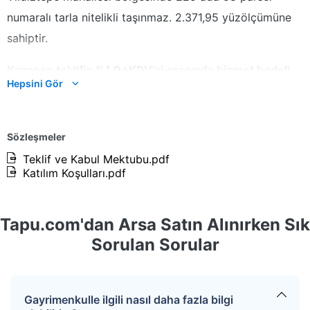
numaralı tarla nitelikli taşınmaz.
2.371,95
yüzölçümüne
sahiptir.
Kazanan teklifin %1,9+KDV’si oranında hizmet bedeli
Hepsini Gör
alınacaktır.
Not : SATICI her türlü vergi resim ve harçtan muaf
Sözleşmeler
olduğundan, satışa konu taşınmazlara ilişkin ALICI
Teklif ve Kabul Mektubu.pdf
payına düşen alım tapu harç bedelleri ve
Katılım Koşulları.pdf
masrafları(döner sermaye vb) ALICI tarafından
ödenecektir.
Tapu.com'dan Arsa Satın Alınırken Sık
Açık artırma süresi
başlangıçta 72 saattir.
Sorulan Sorular
Açık artırmaya yalnızca
bir istekli teklif
vermişse
ve ihale bu şekilde sonuçlanacaksa, açık artırma
Gayrimenkulle ilgili nasıl daha fazla bilgi