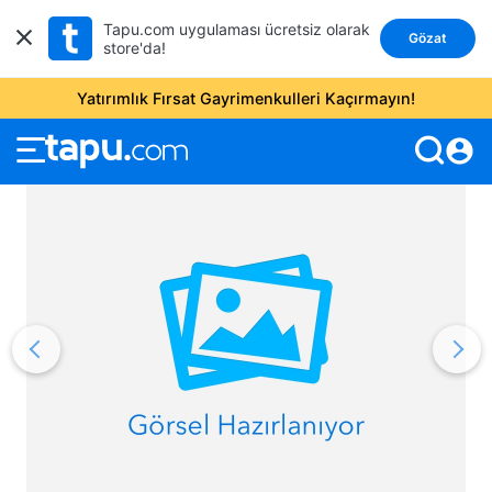
Tapu.com uygulaması ücretsiz olarak
Gözat
store'da!
Yatırımlık Fırsat Gayrimenkulleri Kaçırmayın!
account_circle