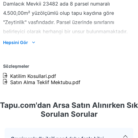
Damlacık Mevkii 23482 ada 8 parsel numaralı
4.500,00m² yüzölçümlü olup tapu kaydına göre
"Zeytinlik" vasfındadır. Parsel üzerinde sınırlarını
belirleyici olarak herhangi bir unsur bulunmamaktadır.
Topografik olarak eğimli, geometrik olarak amorf bir
Hepsini Gör
yapıya sahip olan taşınmazın batı cephesinde kadastral
yola yaklaşık 82m cephesi bulunmakta olup, diğer
Sözleşmeler
cephelerde komşu parseller ile
çevrilidir. Mahallinde
Katilim Kosullari.pdf
yapılan incelemelere göre taşınmaz üzerinde herhangi
Satın Alma Teklif Mektubu.pdf
bir yapı bulunmamaktadır. Üzerinde zeytin ağaçları
bulunmaktadır.
Tapu.com'dan Arsa Satın Alınırken Sık
Taşınmaz
1/8
hisseli olup hisseye
Sorulan Sorular
düşen
arsadan
562,50 m2'dir.
Hisseli gayrimenkullerde diğer hissedarlara ilişkin ön