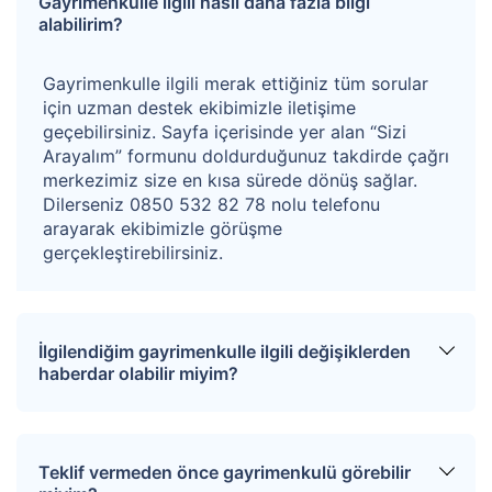
Gayrimenkulle ilgili nasıl daha fazla bilgi
alım hakkı süresi, maliklere tebliğ edilmesinden 3 ay
alabilirim?
sonra sona ermektedir. Alıcı hisseli gayrimenkullerdeki
hukuki süreçleri bilerek teklif vermeyi kabul eder.
Gayrimenkulle ilgili merak ettiğiniz tüm sorular
için uzman destek ekibimizle iletişime
geçebilirsiniz. Sayfa içerisinde yer alan “Sizi
Kazanan teklifin %4+KDV’si oranında hizmet bedeli
Arayalım” formunu doldurduğunuz takdirde çağrı
alınacaktır.
merkezimiz size en kısa sürede dönüş sağlar.
Dilerseniz 0850 532 82 78 nolu telefonu
arayarak ekibimizle görüşme
gerçekleştirebilirsiniz.
İlgilendiğim gayrimenkulle ilgili değişiklerden
haberdar olabilir miyim?
Sitemize üye olarak ilgilendiğiniz tapuları
favorinize ekleyebilirsiniz. Favorilere eklediğiniz
Teklif vermeden önce gayrimenkulü görebilir
tapular hakkında tüm haberler, değişiklikler ve