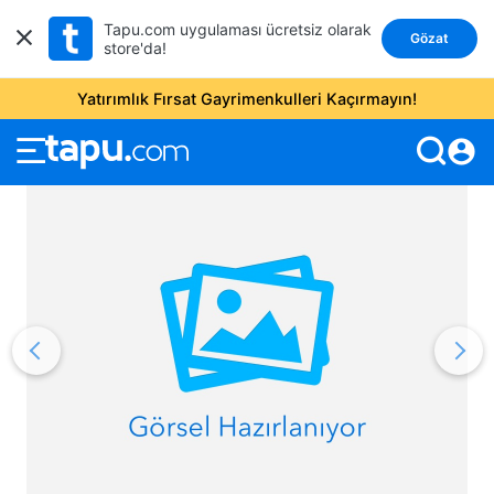
Tapu.com uygulaması ücretsiz olarak
Gözat
store'da!
Yatırımlık Fırsat Gayrimenkulleri Kaçırmayın!
account_circle