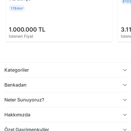
810
1784m
²
1.000.000 TL
3.1
İstenen Fiyat
İsten
Kategoriler
Bankadan
Neler Sunuyoruz?
Hakkımızda
Özel Gayrimenkuller