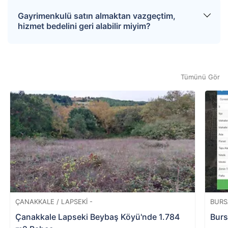
evraklarla birlikte tapu dairesine gidilerek tapu
sırasında direkt satıcıya ödersiniz. Tapu.com
Gayrimenkulü satın almaktan vazgeçtim,
devir işlemleri gerçekleştirilir. Devir sürecinin her
hizmet bedeli dışında herhangi bir ödeme
hizmet bedelini geri alabilir miyim?
adımında tapu.com yetkilisi size yardımcı olmak
sürecine dahil olmaz.
üzere hazır bulunur. Satıcı teklifinizi
reddettiğinde; hizmet bedelinizin tamamı
Teklifiniz onaylanmazsa veya açık artırmayı
tarafınıza iade edilir. Dilerseniz iade
kazanamazsanız hizmet bedeliniz iade edilir.
gerçekleşene dek yeniden teklif verebilirsiniz.
Verilen teklif onaylandıktan sonra satın almaktan
Tümünü Gör
vazgeçen katılımcıya hizmet bedeli iade
edilmemektedir.
ÇANAKKALE / LAPSEKI -
BURS
Çanakkale Lapseki Beybaş Köyü'nde 1.784
Burs