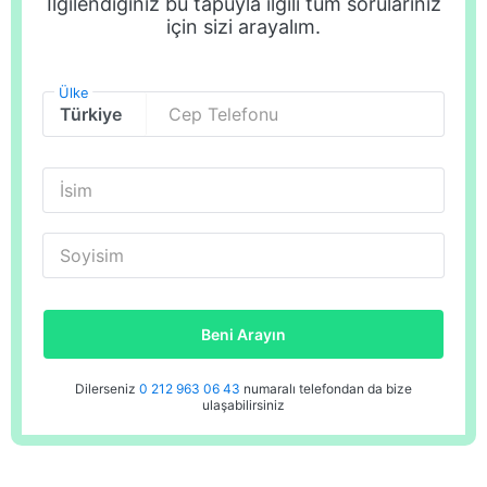
İlgilendiğiniz bu tapuyla ilgili tüm sorularınız
için sizi arayalım.
Ülke
Cep Telefonu
İsim
Soyisim
Beni Arayın
Dilerseniz
0 212 963 06 43
numaralı telefondan da bize
ulaşabilirsiniz