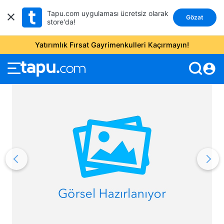
Tapu.com uygulaması ücretsiz olarak
Gözat
store'da!
Yatırımlık Fırsat Gayrimenkulleri Kaçırmayın!
account_circle