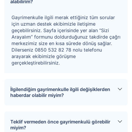
alabilirim?
Gayrimenkulle ilgili merak ettiğiniz tüm sorular
için uzman destek ekibimizle iletişime
geçebilirsiniz. Sayfa içerisinde yer alan “Sizi
Arayalım” formunu doldurduğunuz takdirde çağrı
merkezimiz size en kısa sürede dönüş sağlar.
Dilerseniz 0850 532 82 78 nolu telefonu
arayarak ekibimizle görüşme
gerçekleştirebilirsiniz.
İlgilendiğim gayrimenkulle ilgili değişiklerden
haberdar olabilir miyim?
Sitemize üye olarak ilgilendiğiniz tapuları
favorinize ekleyebilirsiniz. Favorilere eklediğiniz
Teklif vermeden önce gayrimenkulü görebilir
tapular hakkında tüm haberler, değişiklikler ve
miyim?
açık artırma tarihlerinde oluşacak gelişmeler size