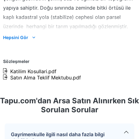
yapıya sahiptir. Doğu sınırında zeminde bitki örtüsü ile
kaplı kadastral yola (stabilize) cephesi olan parsel
üzerinde herhangi bir tarım yapılmadığı gözlenmiştir.
Parsel sınırları doğal tarla sınırı şeklindedir. Parsel
Hepsini Gör
çaydan sulama imkanına sahiptir.
Kazanan teklifin %4+KDV’si oranında hizmet bedeli
Sözleşmeler
alınacaktır.
Katilim Kosullari.pdf
Satın Alma Teklif Mektubu.pdf
Tapu.com'dan Arsa Satın Alınırken Sık
Sorulan Sorular
Gayrimenkulle ilgili nasıl daha fazla bilgi