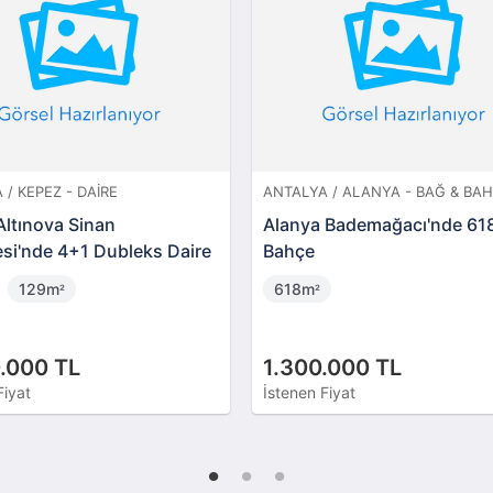
 / KEPEZ - DAIRE
ANTALYA / ALANYA - BAĞ & BA
Altınova Sinan
Alanya Bademağacı'nde 61
esi'nde 4+1 Dubleks Daire
Bahçe
129m
618m
²
²
.000 TL
1.300.000 TL
Fiyat
İstenen Fiyat