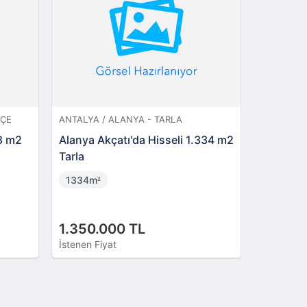
HÇE
ANTALYA / ALANYA - TARLA
ANTALYA 
8 m2
Alanya Akçatı'da Hisseli 1.334 m2
Alanya S
Tarla
GES'e Uy
1334m
30548
²
1.350.000 TL
8.250.
İstenen Fiyat
İstenen Fi