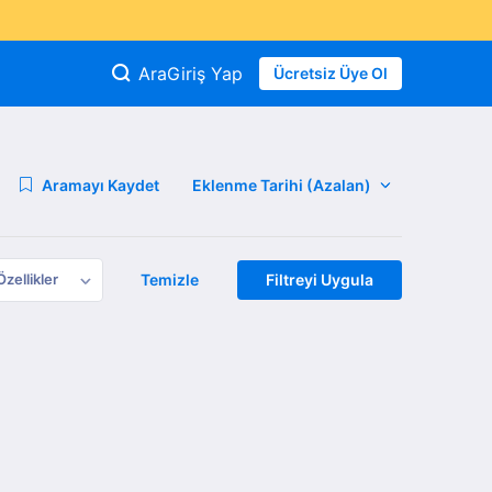
Ara
Giriş Yap
Ücretsiz Üye Ol
Aramayı Kaydet
Özellikler
Temizle
Filtreyi Uygula