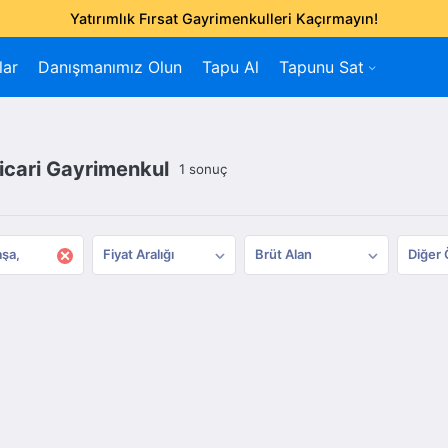
Yatırımlık Fırsat Gayrimenkulleri Kaçırmayın!
lar
Danışmanımız Olun
Tapu Al
Tapunu Sat
Ticari Gayrimenkul
1 sonuç
×
aşa
Fiyat Aralığı
Brüt Alan
Diğer 