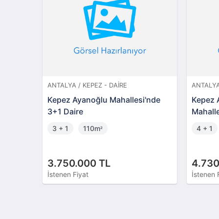
ANTALYA / KEPEZ - DAIRE
ANTALYA
Kepez Ayanoğlu Mahallesi'nde
Kepez 
3+1 Daire
Mahall
3 + 1
110m
4 + 1
²
3.750.000 TL
4.730
İstenen Fiyat
İstenen 