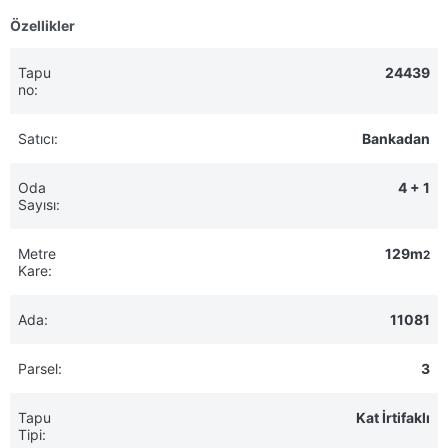
Özellikler
Tapu
24439
no:
Satıcı:
Bankadan
Oda
4 + 1
Sayısı:
Metre
129m
2
Kare:
Ada:
11081
Parsel:
3
Tapu
Kat İrtifaklı
Tipi: