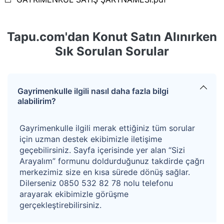
Ayrıca sitenin sakinlerine tanıdığı ayrıcalıklar arasında,
açık yüzme havuzu bulunmaktadır.
Tapu.com'dan Konut Satın Alınırken
Sık Sorulan Sorular
C Blok 9 no.lu bağımsız bölüm
ana giriş kapısı
yönünden bakıldığında binanın 1+çatı katında
(subasman kotu +2,50 olduğu için fiziki olarak 2+çatı
Gayrimenkulle ilgili nasıl daha fazla bilgi
katta görünmektedir.) ve sağ ön tarafta kalmakta
alabilirim?
(kuzey ve batı cepheli) olup, kullanım alanı onaylı
mimari projesine göre normal katında 80 m2, çatı
Gayrimenkulle ilgili merak ettiğiniz tüm sorular
için uzman destek ekibimizle iletişime
katında 35 m2 toplamda 115 m2 alanlı olup, yerinde
geçebilirsiniz. Sayfa içerisinde yer alan “Sizi
yapılan ölçüme göre normal katında 80 m2, çatı katında
Arayalım” formunu doldurduğunuz takdirde çağrı
merkezimiz size en kısa sürede dönüş sağlar.
49 m2 alanlıdır. Projesine aykırı olarak konu taşınmazda
Dilerseniz 0850 532 82 78 nolu telefonu
çatı katında 14 m2 lik kullanılmayan çatı arası alanı
arayarak ekibimizle görüşme
açılarak kapalı alana dahil edilmiştir. Konu uygulamalar
gerçekleştirebilirsiniz.
düzeltilebilir niteliktedir.