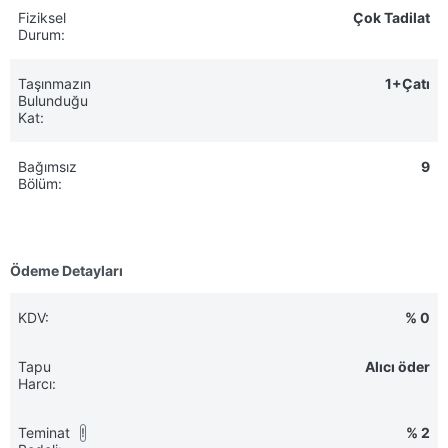
Fiziksel
Çok Tadilat
Durum:
Taşınmazın
1+Çatı
Bulunduğu
Kat:
Bağımsız
9
Bölüm:
Ödeme Detayları
KDV:
% 0
Tapu
Alıcı öder
Harcı:
Teminat
% 2
!