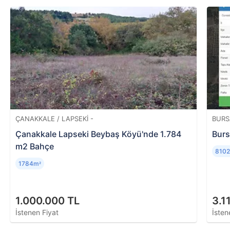
belirlemek için yetkili kişi ya da kurumlar
aracılığıyla hazırlanan analizdir. Ekspertiz raporu
sonucunda tapu kayıtlarıyla ilgili bilgileri (şerh,
ipotek, haciz, vb.), iskan durumunu, bina yaşını,
metrekaresini, konumunu ve evin piyasa değerini
öğrenmek mümkündür.
ÇANAKKALE / LAPSEKI -
BURS
Çanakkale Lapseki Beybaş Köyü'nde 1.784
Burs
m2 Bahçe
810
1784m
²
1.000.000 TL
3.1
İstenen Fiyat
İsten