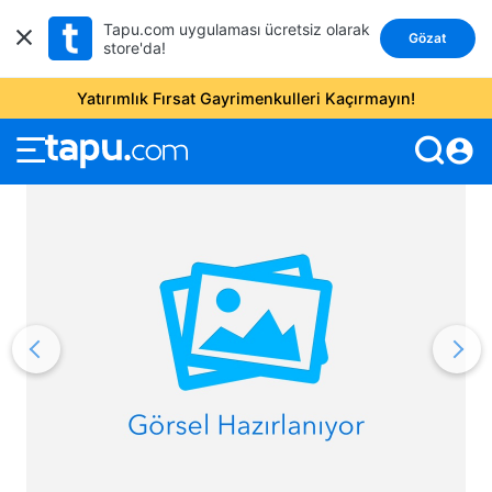
Tapu.com uygulaması ücretsiz olarak
Gözat
store'da!
Yatırımlık Fırsat Gayrimenkulleri Kaçırmayın!
account_circle