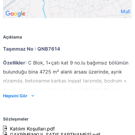
Açıklama
Taşınmaz No :
QNB7614
Özellikler
: C Blok, 1+çatı kat 9 no.lu bağımsız bölümün
bulunduğu bina 4725 m² alanlı arsası üzerinde, ayrık
nizamda, betonarme karkas inşaat tarzında, bodrum +
zemin + 1 normal + çatı katlı inşa edilmiştir. Bina ana
Hepsini Gör
giriş bölümü, kat sahanlık zeminleri ve merdiven
basamakları mermer kaplama, giriş bölümünde duvarları
plastik boyalıdır. Asansörün mevcut olmadığı binanın dış
Sözleşmeler
cephesi akrilik boyalıdır. Açık otopark imkanı bulunan
Katılım Koşulları.pdf
GAYRİMENKUL SATIŞ ŞARTNAMESİ.pdf
binada, ısınma klima ile yapılacak şekilde düşünülmüştür.