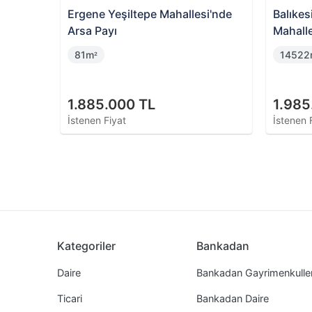
e 7500
Ergene Yeşiltepe Mahallesi'nde
Balıkes
Arsa Payı
Mahall
Tarla
81m
1452
²
1.885.000 TL
1.985
İstenen Fiyat
İstenen 
Kategoriler
Bankadan
Daire
Bankadan Gayrimenkulle
Ticari
Bankadan Daire