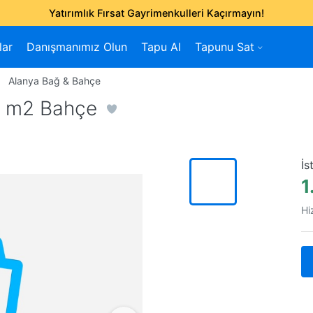
Yatırımlık Fırsat Gayrimenkulleri Kaçırmayın!
lar
Danışmanımız Olun
Tapu Al
Tapunu Sat
Alanya Bağ & Bahçe
8 m2 Bahçe
İs
1
Hi