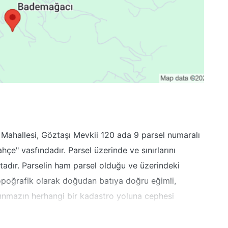
ı Mahallesi, Göztaşı Mevkii 120 ada 9 parsel numaralı
e" vasfındadır. Parsel üzerinde ve sınırlarını
tadır. Parselin ham parsel olduğu ve üzerindeki
Topoğrafik olarak doğudan batıya doğru eğimli,
ınmazın herhangi bir kadastro yoluna cephesi
re göre taşınmaz üzerinde herhangi bir yapı