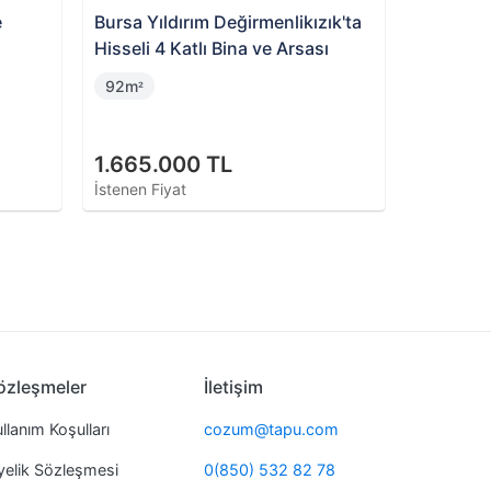
e
Bursa Yıldırım Değirmenlikızık'ta
Hisseli 4 Katlı Bina ve Arsası
92m
²
1.665.000 TL
İstenen Fiyat
özleşmeler
İletişim
llanım Koşulları
cozum@tapu.com
yelik Sözleşmesi
0(850) 532 82 78