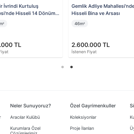
ir İvrindi Kurtuluş
Gemlik Adliye Mahallesi'nd
esi'nde Hisseli 14 Dönüm
Hisseli Bina ve Arsası
2m
46m
²
²
.000 TL
2.600.000 TL
Fiyat
İstenen Fiyat
Neler Sunuyoruz?
Özel Gayrimenkuller
S
r
Aracılar Kulübü
Koleksiyonlar
Ku
Kurumlara Özel
Proje İlanları
Ü
Çözümlerimiz