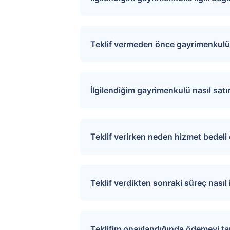
Sitemize üye olarak ilgilendiğiniz ta
değişiklikler ve açık artırma tarihle
Teklif vermeden önce gayrimenkulü 
İlgili mülkü ziyaret etmek için “S
sağlayarak uygun tarihler için rand
İlgilendiğim gayrimenkulü nasıl sat
Üye girişi yaptıktan sonra ilgilend
tıkladığınızda teklif verme sayfasına
Teklif verirken neden hizmet bedel
Verdiğiniz teklif satıcı tarafından de
Tapu.com ciddi alıcılar ile satıcıla
Ödeme ekranından kredi kartı, banka k
Teklif verdikten sonraki süreç nasıl i
Teklif verildikten sonra, teklif tapu
arasında iletişimi sağlayarak işlem
Teklifim onaylandığında ödemeyi t