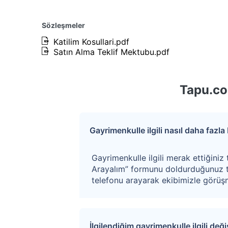
Kazanan teklifin %4+KDV’si oranında hizmet bed
Sözleşmeler
Katilim Kosullari.pdf
Satın Alma Teklif Mektubu.pdf
Tapu.co
Gayrimenkulle ilgili nasıl daha fazla b
Gayrimenkulle ilgili merak ettiğiniz 
Arayalım” formunu doldurduğunuz t
telefonu arayarak ekibimizle görüşm
İlgilendiğim gayrimenkulle ilgili değ