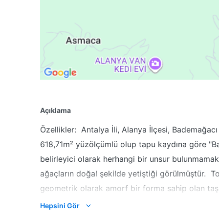
Açıklama
Özellikler:
Antalya İli, Alanya İlçesi, Bademağac
618,71m² yüzölçümlü olup tapu kaydına göre "Bahç
belirleyici olarak herhangi bir unsur bulunmamak
ağaçların doğal şekilde yetiştiği görülmüştür. 
geometrik olarak amorf bir forma sahip olan taş
bulunmamaktadır. Mahallinde yapılan incelemele
Hepsini Gör
bulunmamaktadır.