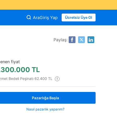
Ara
Giriş Yap
Ücretsiz Üye Ol
Paylaş:
tenen fiyat
.300.000 TL
zmet Bedeli Peşinatı 62.400 TL
!
Pazarlığa Başla
Nasıl pazarlık yaparım?