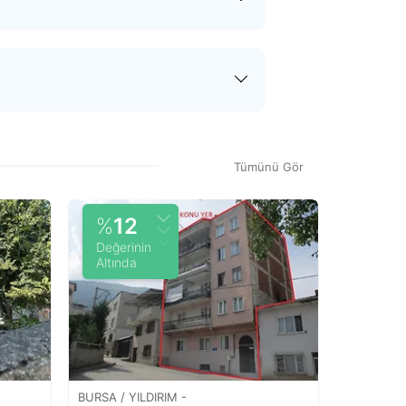
tirilir. Devir sürecinin her adımında
met bedelinizin tamamı tarafınıza
 hizmet bedeli dışında herhangi bir
n teklif onaylandıktan sonra satın
Tümünü Gör
%
12
Değerinin
Altında
BURSA / YILDIRIM -