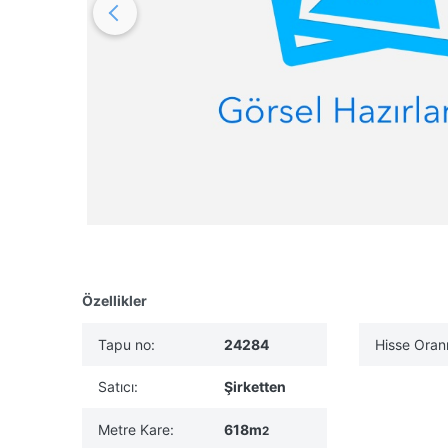
Özellikler
Tapu no:
24284
Hisse Oranı
Satıcı:
Şirketten
Metre Kare:
618m
2