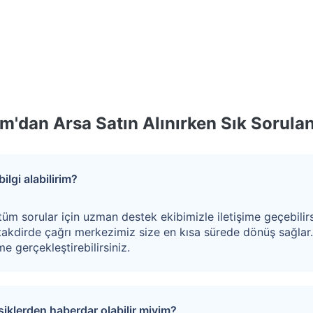
eli alınacaktır.
m'dan Arsa Satın Alınırken Sık Sorulan
ilgi alabilirim?
tüm sorular için uzman destek ekibimizle iletişime geçebilirs
akdirde çağrı merkezimiz size en kısa sürede dönüş sağlar
e gerçekleştirebilirsiniz.
işiklerden haberdar olabilir miyim?