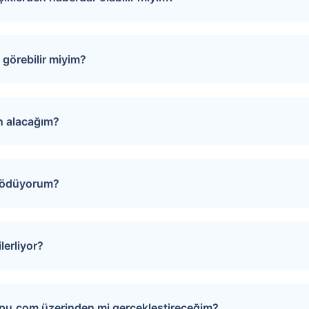
puları favorinize ekleyebilirsiniz. Favorilere eklediğiniz tap
rinde oluşacak gelişmeler size SMS ve e-mail yoluyla iletilir.
görebilir miyim?
izi Arayalım” formunu doldurmanız gerekmektedir. Çağrı merk
evunuzu oluşturur.
ın alacağım?
iğiniz gayrimenkulün sayfasında yer alan “Teklif Ver” ya da “
 yönlendirilirsiniz. Bu sayfada teklifinizi girin, son olarak “
i ödüyorum?
ğerlendirilerek onaylanır ya da reddedilir. Satıcının dönüşü tar
rı bir araya getirmek amacıyla teklif verme sürecinde “Hizme
artı bilgilerinizi girerek veya EFT ile hizmet bedelinizi ödey
lerliyor?
.com üzerinden satıcıya iletilir. Satıcı işleme onay verdikten
lerin sonuçlanmasına yardımcı olur. Bu aşamada gereken evr
apu.com üzerinden mi gerçekleştireceğim?