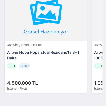
ARTVIN / HOPA - DAIRE
ARTVIN 
Artvin Hopa Hopa Efdal Rezidans'ta 3+1
Artvin
Daire
(3055
3 + 1
125m
3 + 1
²
4.500.000 TL
1.05
İstenen Fiyat
İstenen