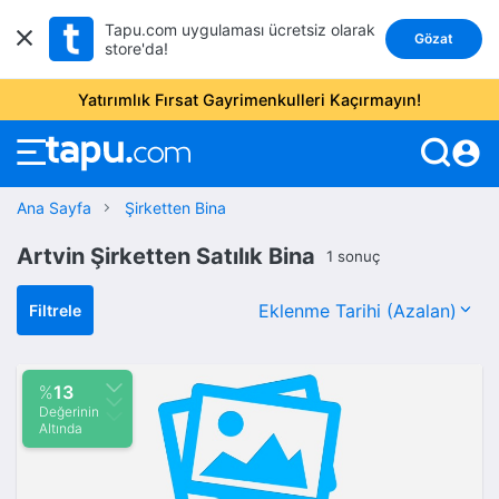
Tapu.com uygulaması ücretsiz olarak
Gözat
store'da!
Yatırımlık Fırsat Gayrimenkulleri Kaçırmayın!
account_circle
Ana Sayfa
Şirketten Bina
Artvin Şirketten Satılık Bina
1 sonuç
Filtrele
%
13
Değerinin
Altında