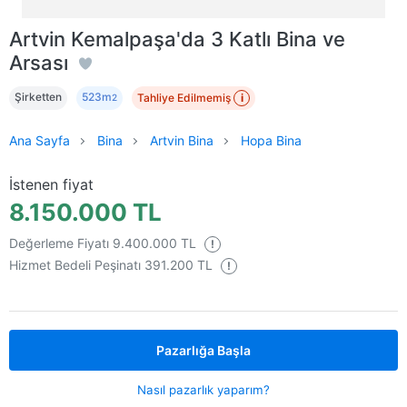
Artvin Kemalpaşa'da 3 Katlı Bina ve
Arsası
Şirketten
523m
Tahliye Edilmemiş
i
2
Ana Sayfa
Bina
Artvin Bina
Hopa Bina
İstenen fiyat
8.150.000 TL
Değerleme Fiyatı 9.400.000 TL
!
Hizmet Bedeli Peşinatı 391.200 TL
!
Pazarlığa Başla
Nasıl pazarlık yaparım?