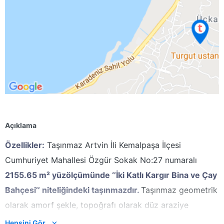
Açıklama
Özellikler:
Taşınmaz Artvin İli Kemalpaşa İlçesi
Cumhuriyet Mahallesi Özgür Sokak No:27 numaralı
2155.65 m² yüzölçümünde ‘’İki Katlı Kargır Bina ve Çay
Bahçesi’’ niteliğindeki taşınmazdır.
T
aşınmaz geometrik
olarak amorf şekle, topoğrafı olarak düz araziye
sahiptir. Sınırları kazıklı tellerle çevrilidir.
Taşınmazın
Hepsini Gör