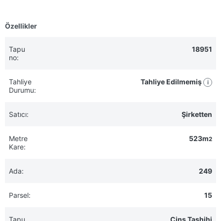
Özellikler
Tapu
18951
no:
Tahliye
Tahliye Edilmemiş
i
Durumu:
Satıcı:
Şirketten
Metre
523m
2
Kare:
Ada:
249
Parsel:
15
Tapu
Cins Tashihi