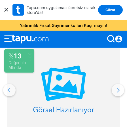
Tapu.com uygulaması ücretsiz olarak
Gözat
store'da!
Yatırımlık Fırsat Gayrimenkulleri Kaçırmayın!
account_circle
%
13
Değerinin
Altında