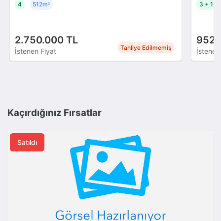
4
512m
3 + 1
²
2.750.000 TL
952.
Tahliye Edilmemiş
İstenen Fiyat
İstenen
Kaçırdığınız Fırsatlar
Satıldı