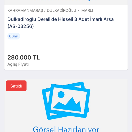
KAHRAMANMARAŞ / DULKADIROĞLU - İMARLI
Dulkadiroğlu Dereli'de Hisseli 3 Adet İmarlı Arsa
(AS-03256)
66m
²
280.000 TL
Açılış Fiyatı
Satıldı