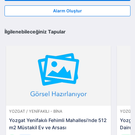
Alarm Oluştur
İlgilenebileceğiniz Tapular
YOZGAT / YENIFAKILI - BINA
YOZGAT
Yozgat Yenifakılı Fehimli Mahallesi'nde 512
Yozgat
m2 Müstakil Ev ve Arsası
Daire 