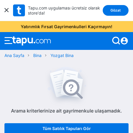
Tapu.com uygulaması ücretsiz olarak
Gözat
store'da!
Yatırımlık Fırsat Gayrimenkulleri Kaçırmayın!
account_circle
Ana Sayfa
Bina
Yozgat Bina
Arama kriterlerinize ait gayrimenkule ulaşamadık.
Tüm Satılık Tapuları Gör