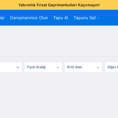
Yatırımlık Fırsat Gayrimenkulleri Kaçırmayın!
lar
Danışmanımız Olun
Tapu Al
Tapunu Sat
Fiyat Aralığı
Brüt Alan
Diğer 