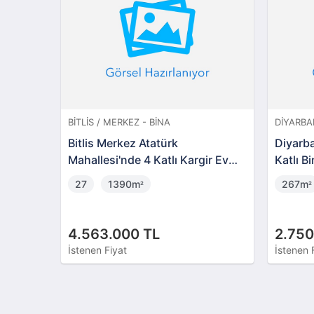
BITLIS / MERKEZ - BINA
DIYARBAK
Bitlis Merkez Atatürk
Diyarba
Mahallesi'nde 4 Katlı Kargir Ev
Katlı B
Bahçesi (302551)
27
1390m
267m
²
²
4.563.000 TL
2.750
İstenen Fiyat
İstenen 