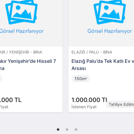
IR / YENIŞEHIR - BINA
ELAZIĞ / PALU - BINA
kır Yenişehir'de Hisseli 7
Elazığ Palu'da Tek Katlı Ev 
ina
Arsası
150m
²
.000 TL
1.000.000 TL
Tahliye Edil
Fiyat
İstenen Fiyat