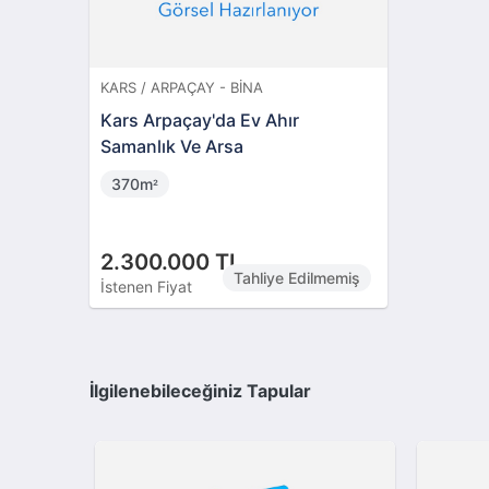
KARS / ARPAÇAY - BINA
Kars Arpaçay'da Ev Ahır
Samanlık Ve Arsa
370m
²
2.300.000 TL
Tahliye Edilmemiş
İstenen Fiyat
İlgilenebileceğiniz Tapular