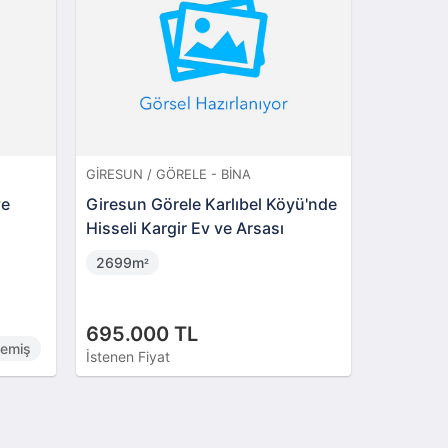
GIRESUN / GÖRELE - BINA
TRABZON 
ve
Giresun Görele Karlıbel Köyü'nde
Trabzon
Hisseli Kargir Ev ve Arsası
Mahalles
Ve Sama
2699m
728m
²
²
695.000 TL
7.820.
memiş
İstenen Fiyat
İstenen Fi