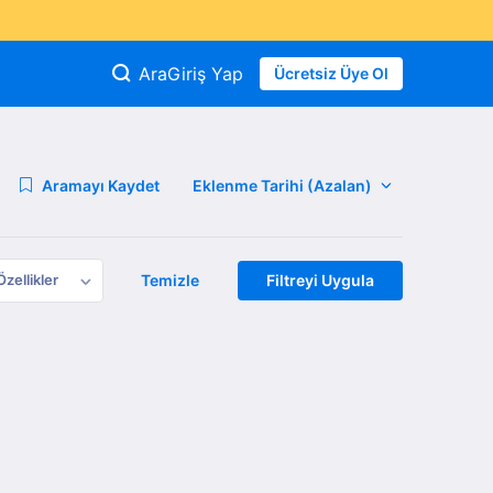
Ara
Giriş Yap
Ücretsiz Üye Ol
Aramayı Kaydet
Özellikler
Temizle
Filtreyi Uygula