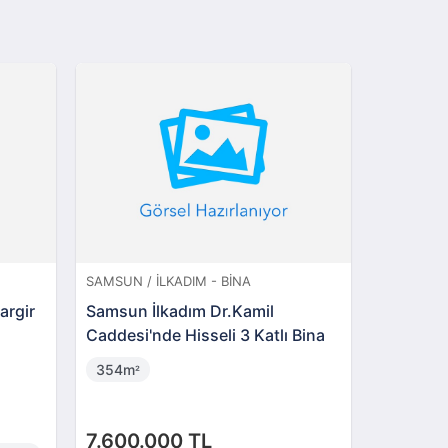
SAMSUN / İLKADIM - BINA
ÇORUM / İSKILIP -
Samsun İlkadım Dr.Kamil
Çorum İskilip 
Caddesi'nde Hisseli 3 Katlı Bina
Mahallesi'nde 
354m
330m
²
²
7.600.000 TL