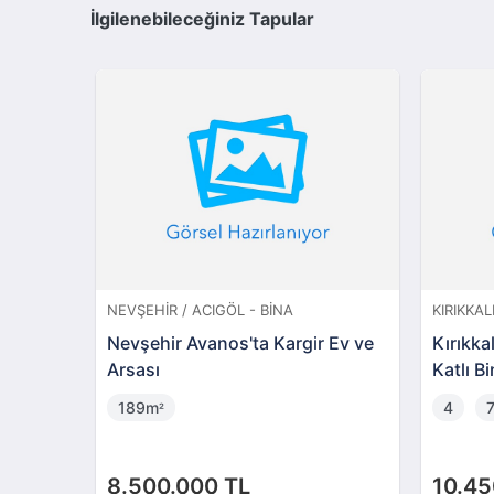
İlgilenebileceğiniz Tapular
NEVŞEHIR / ACIGÖL - BINA
KIRIKKALE / MER
Nevşehir Avanos'ta Kargir Ev ve
Kırıkkale Yayl
Arsası
Katlı Bina (B
189m
4
775m
²
²
8.500.000 TL
10.450.000