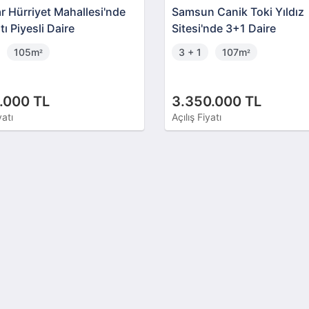
r Hürriyet Mahallesi'nde
Samsun Canik Toki Yıldız
ı Piyesli Daire
Sitesi'nde 3+1 Daire
105m
3 + 1
107m
²
²
.000 TL
3.350.000 TL
yatı
Açılış Fiyatı