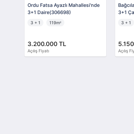
Ordu Fatsa Ayazlı Mahallesi'nde
Bağcıla
3+1 Daire(306698)
3+1 Çat
3 + 1
119m
3 + 1
²
3.200.000 TL
5.150
Açılış Fiyatı
Açılış Fi