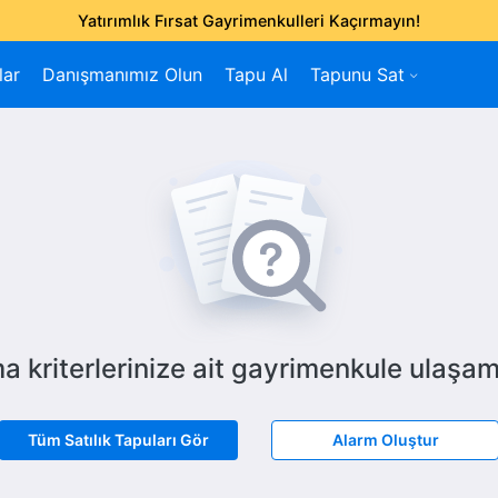
Yatırımlık Fırsat Gayrimenkulleri Kaçırmayın!
lar
Danışmanımız Olun
Tapu Al
Tapunu Sat
a kriterlerinize ait gayrimenkule ulaşam
Tüm Satılık Tapuları Gör
Alarm Oluştur