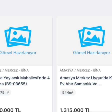
KEZ - BINA
AMASYA / MERKEZ - BINA
acık Mahallesi'nde 4
Amasya Merkez Uygur'da Kargir
S-03655)
Ev Ahır Samanlık Ve
Arsa(305532)
544m
²
 TL
1.315.000 TL