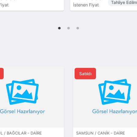
Tahliye Edilmemiş
İstenen Fiyat
Satıldı
L / BAĞCILAR - DAIRE
SAMSUN / CANIK - DAIRE