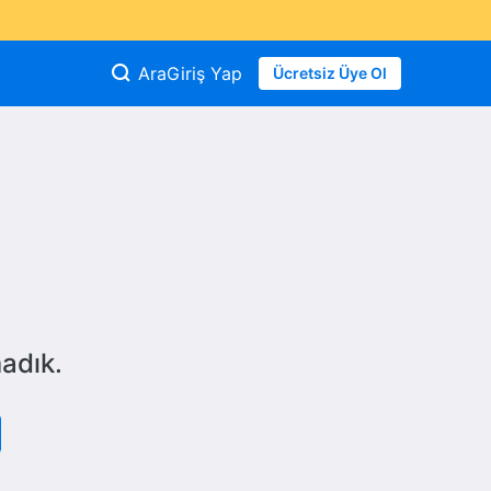
Ara
Giriş Yap
Ücretsiz Üye Ol
adık.