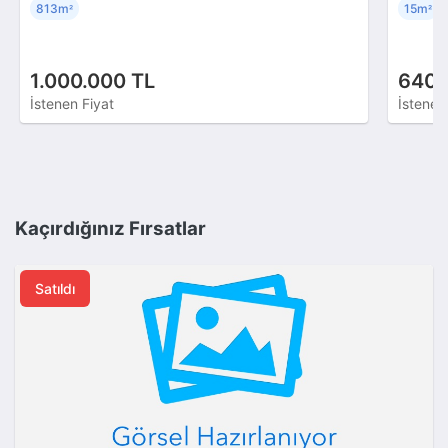
813m
15m
²
²
1.000.000 TL
640.
İstenen Fiyat
İstenen
Kaçırdığınız Fırsatlar
Satıldı