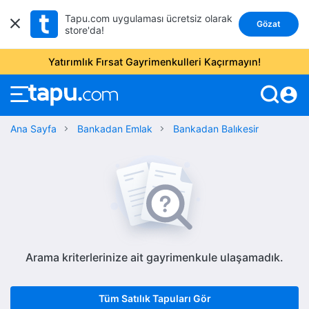
Tapu.com uygulaması ücretsiz olarak
Gözat
store'da!
Yatırımlık Fırsat Gayrimenkulleri Kaçırmayın!
account_circle
Ana Sayfa
Bankadan Emlak
Bankadan Balıkesir
Arama kriterlerinize ait gayrimenkule ulaşamadık.
Tüm Satılık Tapuları Gör