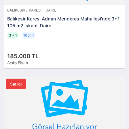
BALIKESIR / KARESI - DAIRE
Balıkesir Karesi Adnan Menderes Mahallesi'nde 3+1
105 m2 İskanlı Daire
3 + 1
105m
²
185.000 TL
Açılış Fiyatı
Satıldı