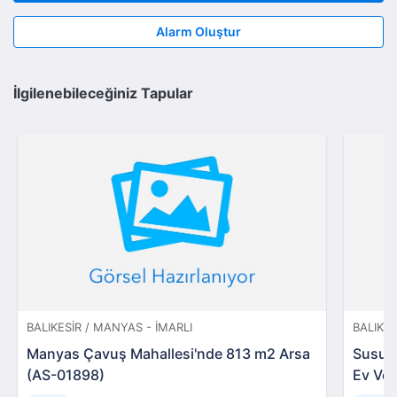
Alarm Oluştur
İlgilenebileceğiniz Tapular
BALIKESIR / MANYAS - İMARLI
BALIKES
Manyas Çavuş Mahallesi'nde 813 m2 Arsa
Susurl
(AS-01898)
Ev Ve 