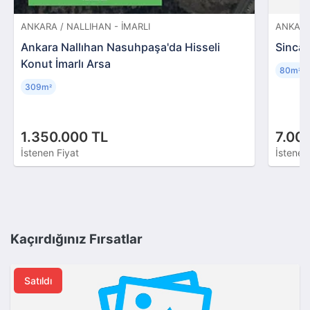
ANKARA / NALLIHAN - İMARLI
ANKARA
Ankara Nallıhan Nasuhpaşa'da Hisseli
Sincan
Konut İmarlı Arsa
80m
²
309m
²
1.350.000 TL
7.00
İstenen Fiyat
İstenen
Kaçırdığınız Fırsatlar
Satıldı