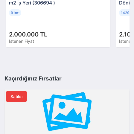
m2 İş Yeri (306694 )
Dönüm
91m
14296
²
2.000.000 TL
2.10
İstenen Fiyat
İstenen
Kaçırdığınız Fırsatlar
Satıldı