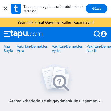
Tapu.com uygulaması ücretsiz olarak
Gözat
store'da!
Yatırımlık Fırsat Gayrimenkulleri Kaçırmayın!
account_circle
Ana
Vakıftan/Dernekten
Vakıftan/Dernekten
Vakıftan/Derne
Sayfa
Arsa
Aydın
Nazilli
Arama kriterlerinize ait gayrimenkule ulaşamadık.