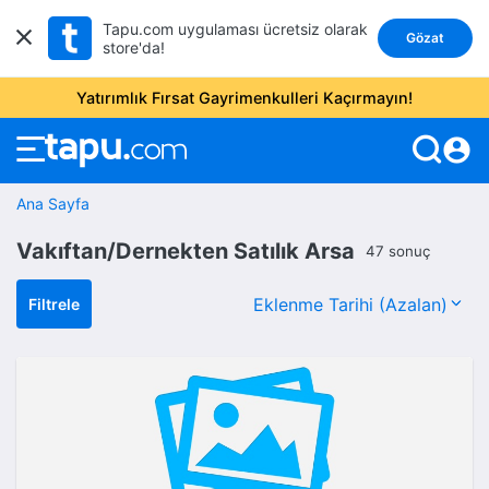
Tapu.com uygulaması ücretsiz olarak
Gözat
store'da!
Yatırımlık Fırsat Gayrimenkulleri Kaçırmayın!
account_circle
Ana Sayfa
Vakıftan/Dernekten Satılık Arsa
47 sonuç
Filtrele