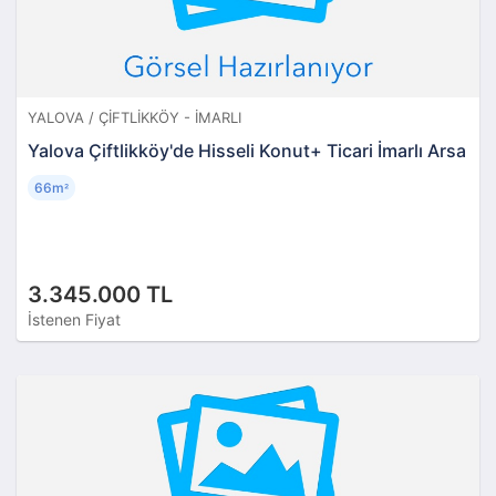
YALOVA / ÇIFTLIKKÖY - İMARLI
Yalova Çiftlikköy'de Hisseli Konut+ Ticari İmarlı Arsa
66m
²
3.345.000 TL
İstenen Fiyat