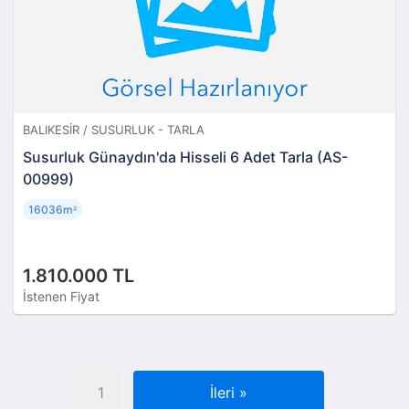
BALIKESIR / SUSURLUK - TARLA
Susurluk Günaydın'da Hisseli 6 Adet Tarla (AS-
00999)
16036m
²
1.810.000 TL
İstenen Fiyat
1
İleri
»