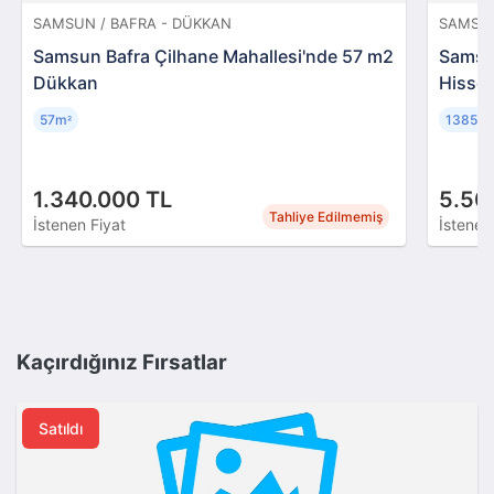
SAMSUN / BAFRA - DÜKKAN
SAMSUN
Samsun Bafra Çilhane Mahallesi'nde 57 m2
Samsun
Dükkan
Hissel
57m
13851
²
1.340.000 TL
5.50
Tahliye Edilmemiş
İstenen Fiyat
İstenen
Kaçırdığınız Fırsatlar
Satıldı