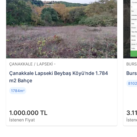
aracılığıyla hazırlanan analizdir. Ekspertiz raporu
sonucunda tapu kayıtlarıyla ilgili bilgileri (şerh,
ipotek, haciz, vb.), iskan durumunu, bina yaşını,
metrekaresini, konumunu ve evin piyasa değerini
öğrenmek mümkündür.
ÇANAKKALE / LAPSEKI -
BURS
Çanakkale Lapseki Beybaş Köyü'nde 1.784
Burs
m2 Bahçe
810
1784m
²
1.000.000 TL
3.1
İstenen Fiyat
İsten