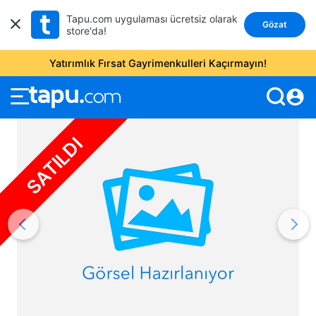
Tapu.com uygulaması ücretsiz olarak
Gözat
store'da!
Yatırımlık Fırsat Gayrimenkulleri Kaçırmayın!
account_circle
SATILDI