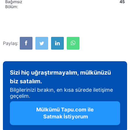
Bağımsız
45
Bölüm:
Paylaş:
Sizi hiç uğraştırmayalım, mülkünüzü
biz satalım.
Bilgilerinizi bırakın, en kısa sürede iletişime
geçelim.
 Mülkümü Tapu.com ile 
 Satmak İstiyorum