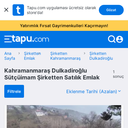
Tapu.com uygulaması ücretsiz olarak
Gözat
store'da!
Yatırımlık Fırsat Gayrimenkulleri Kaçırmayın!
account_circle
Ana
Şirketten
Şirketten
Şirketten
Sayfa
Emlak
Kahramanmaraş
Dulkadiroğlu
Kahramanmaraş Dulkadiroğlu
1
Sütçüimam Şirketten Satılık Emlak
sonuç
Filtrele