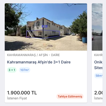
KAHRAMANMARAŞ / AFŞIN - DAIRE
KAHRAM
Kahramanmaraş Afşin'de 3+1 Daire
Onikiş
Sitesi
3 + 1
107m
²
58m
²
1.900.000 TL
2.00
Tahliye Edilmemiş
İstenen Fiyat
İstenen