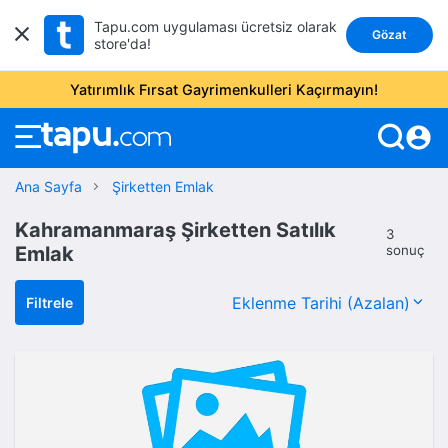
Tapu.com uygulaması ücretsiz olarak
Gözat
store'da!
Yatırımlık Fırsat Gayrimenkulleri Kaçırmayın!
account_circle
Ana Sayfa
Şirketten Emlak
Kahramanmaraş Şirketten Satılık
3
Emlak
sonuç
Filtrele