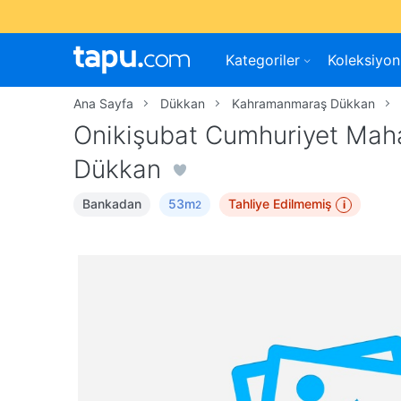
Kategoriler
Koleksiyon
Ana Sayfa
Dükkan
Kahramanmaraş Dükkan
Onikişubat Cumhuriyet Maha
Dükkan
Bankadan
53m
Tahliye Edilmemiş
i
2