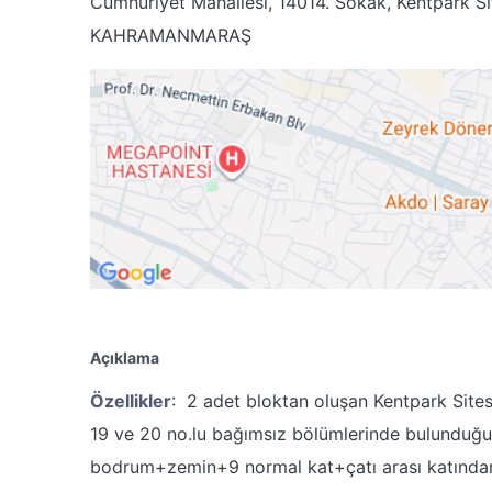
Cumhuriyet Mahallesi, 14014. Sokak, Kentpark Sit
KAHRAMANMARAŞ
Açıklama
Özellikler
: 2 adet bloktan oluşan Kentpark Site
19 ve 20 no.lu bağımsız bölümlerinde bulunduğu
bodrum+zemin+9 normal kat+çatı arası katından i