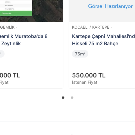
Ğ / ERGENE -
BURSA / GEMLIK -
Yeşiltepe Mahallesi'nde
Gemlik Adliye Mahallesi'nd
yı
Hisseli Bina ve Arsası
46m
²
.000 TL
2.600.000 TL
Fiyat
İstenen Fiyat