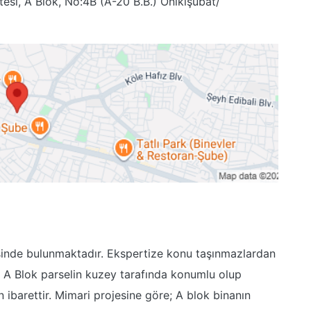
esi, A Blok, No:4B (A-20 B.B.) Onikişubat/
sinde bulunmaktadır. Ekspertize konu taşınmazlardan
 A Blok parselin kuzey tarafında konumlu olup
barettir. Mimari projesine göre; A blok binanın