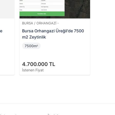
BURSA / YILDIRIM -
e
Bursa Yıldırım Değirmenlikızık'ta
Hisseli 4 Katlı Bina ve Arsası
92m
²
1.665.000 TL
İstenen Fiyat