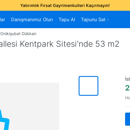
Yatırımlık Fırsat Gayrimenkulleri Kaçırmayın!
lar
Danışmanımız Olun
Tapu Al
Tapunu Sat
Onikişubat Dükkan
llesi Kentpark Sitesi'nde 53 m2
İs
2
Hi