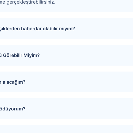
e gerçekleştirebilirsiniz.
işiklerden haberdar olabilir miyim?
puları favorinize ekleyebilirsiniz. Favorilere eklediğiniz tap
rinde oluşacak gelişmeler size SMS ve e-mail yoluyla iletilir.
 Görebilir Miyim?
izi Arayalım” formunu doldurmanız gerekmektedir. Çağrı merk
evunuzu oluşturur.
ın alacağım?
iğiniz gayrimenkulün sayfasında yer alan “Teklif Ver” ya da “
 yönlendirilirsiniz. Bu sayfada teklifinizi girin, son olarak “
i ödüyorum?
ğerlendirilerek onaylanır ya da reddedilir. Satıcının dönüşü tar
rı bir araya getirmek amacıyla teklif verme sürecinde “Hizme
artı bilgilerinizi girerek veya EFT ile hizmet bedelinizi ödey