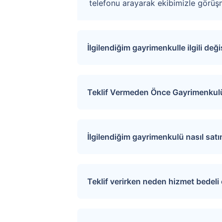
telefonu arayarak ekibimizle görüşm
İlgilendiğim gayrimenkulle ilgili değ
Sitemize üye olarak ilgilendiğiniz ta
değişiklikler ve açık artırma tarihle
Teklif Vermeden Önce Gayrimenkulü
İlgili mülkü ziyaret etmek için “S
sağlayarak uygun tarihler için rand
İlgilendiğim gayrimenkulü nasıl sat
Üye girişi yaptıktan sonra ilgilend
tıkladığınızda teklif verme sayfasına
Teklif verirken neden hizmet bedel
Verdiğiniz teklif satıcı tarafından de
Tapu.com ciddi alıcılar ile satıcıla
Ödeme ekranından kredi kartı, banka k