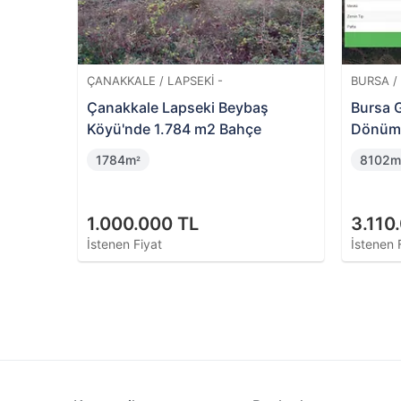
BALIKESIR / İVRINDI -
TEKIRDA
e 7500
Balıkesir İvrindi Kurtuluş
Ergene 
Mahallesi'nde Hisseli 14 Dönüm
Arsa Pa
Tarla
14522m
81m
²
²
1.985.000 TL
1.885
İstenen Fiyat
İstenen 