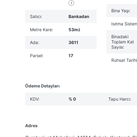
i
Bina Yaşı:
Satıcı:
Bankadan
Isıtma Sistem
Metre Kare:
53m
2
Binadaki
Toplam Kat
Ada:
3611
Sayısı:
Parsel:
17
Ruhsat Tarihi
Ödeme Detayları
KDV:
% 0
Tapu Harcı:
Adres