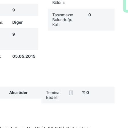
Bölüm:
9
Taşınmazın
0
Bulunduğu
i:
Diğer
Kat:
9
:
05.05.2015
Alıcı öder
Teminat
% 0
!
Bedeli: