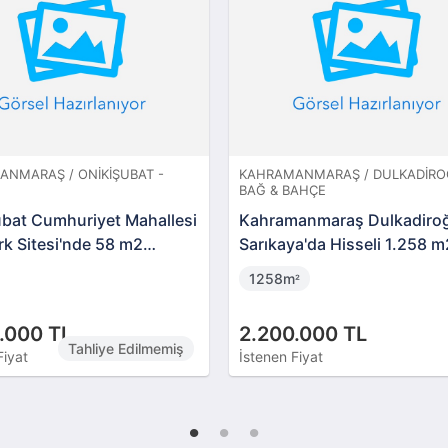
NMARAŞ / ONIKIŞUBAT -
KAHRAMANMARAŞ / DULKADIRO
BAĞ & BAHÇE
ubat Cumhuriyet Mahallesi
Kahramanmaraş Dulkadiro
k Sitesi'nde 58 m2
Sarıkaya'da Hisseli 1.258 
n
1258m
²
.000 TL
2.200.000 TL
Tahliye Edilmemiş
Fiyat
İstenen Fiyat