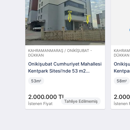
KAHRAMANMARAŞ / ONIKIŞUBAT -
KAHRAMA
DÜKKAN
DÜKKAN
Onikişubat Cumhuriyet Mahallesi
Onikiş
Kentpark Sitesi'nde 53 m2
Kentpar
Dükkan
Dükka
53m
58m
²
²
2.000.000 TL
2.000
Tahliye Edilmemiş
İstenen Fiyat
İstenen 