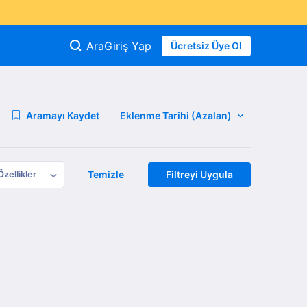
Ara
Giriş Yap
Ücretsiz Üye Ol
Aramayı Kaydet
Özellikler
Temizle
Filtreyi Uygula