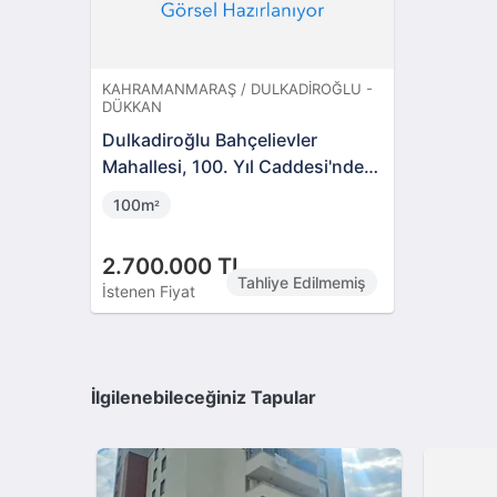
KAHRAMANMARAŞ / DULKADIROĞLU -
DÜKKAN
Dulkadiroğlu Bahçelievler
Mahallesi, 100. Yıl Caddesi'nde
100 m2 İş Yeri
100m
²
2.700.000 TL
Tahliye Edilmemiş
İstenen Fiyat
İlgilenebileceğiniz Tapular