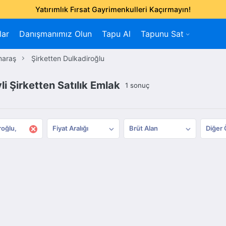
Yatırımlık Fırsat Gayrimenkulleri Kaçırmayın!
lar
Danışmanımız Olun
Tapu Al
Tapunu Sat
maraş
Şirketten Dulkadiroğlu
 Şirketten Satılık Emlak
1 sonuç
×
roğlu
Fiyat Aralığı
Brüt Alan
Diğer 