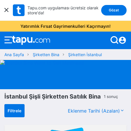
Tapu.com uygulaması ücretsiz olarak
Gözat
store'da!
Yatırımlık Fırsat Gayrimenkulleri Kaçırmayın!
account_circle
Ana Sayfa
Şirketten Bina
Şirketten İstanbul
İstanbul Şişli Şirketten Satılık Bina
1 sonuç
Filtrele