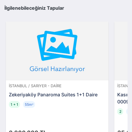
İlgilenebileceğiniz Tapular
İSTANBUL / SARIYER - DAIRE
İSTANB
Zekeriyaköy Panaroma Suites 1+1 Daire
Kasımp
00093
1 + 1
55m
²
2
1