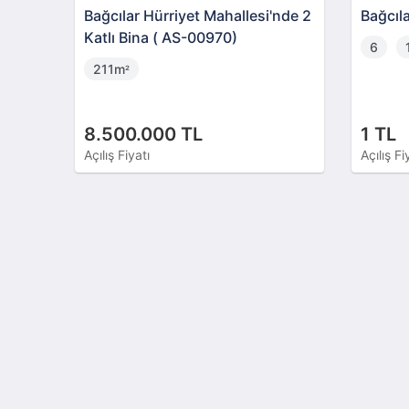
Bağcılar Hürriyet Mahallesi'nde 2
Bağcıla
Katlı Bina ( AS-00970)
6
211m
²
8.500.000 TL
1 TL
Açılış Fiyatı
Açılış Fi