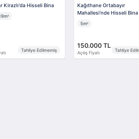
r Kirazlı'da Hisseli Bina
Kağıthane Ortabayır
Mahallesi'nde Hisseli Bina
19m
²
5m
²
150.000 TL
Tahliye Edilmemiş
Tahliye Edi
yatı
Açılış Fiyatı