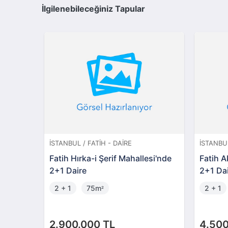
İlgilenebileceğiniz Tapular
İSTANBUL / FATIH - DAIRE
İSTANBUL
Fatih Hırka-i Şerif Mahallesi'nde
Fatih A
2+1 Daire
2+1 Da
2 + 1
75m
2 + 1
²
2.900.000 TL
4.500