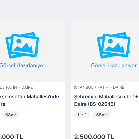
 / FATIH - DAIRE
İSTANBUL / FATIH - DAIRE
kşemsettin Mahallesi'nde
Şehremini Mahallesi'nde 1+
ire
Daire (BS-02645)
68m
1 + 1
65m
²
²
.000 TL
2.500.000 TL