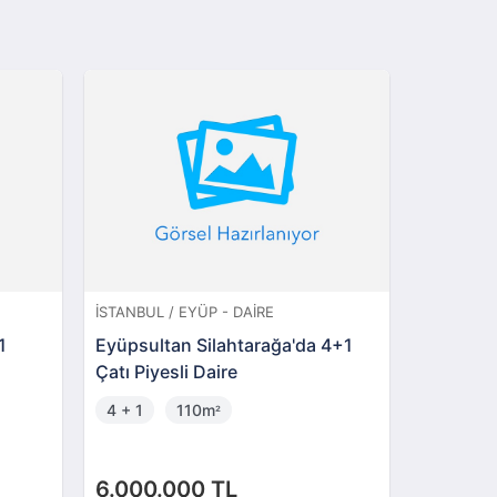
İSTANBUL / EYÜP - DAIRE
İSTANBUL 
1
Eyüpsultan Silahtarağa'da 4+1
Ümraniye
Çatı Piyesli Daire
2+1 Dair
4 + 1
110m
2 + 1
²
6.000.000 TL
5.000.