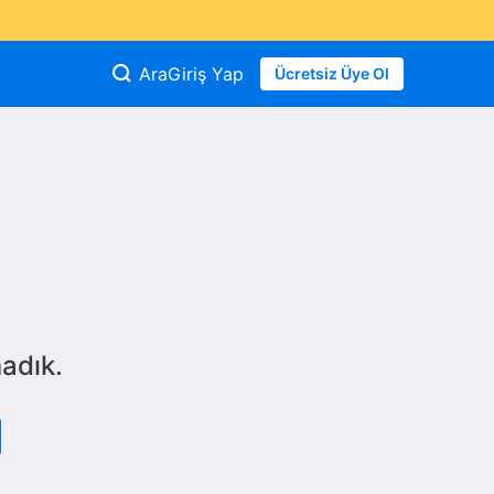
Ara
Giriş Yap
Ücretsiz Üye Ol
adık.