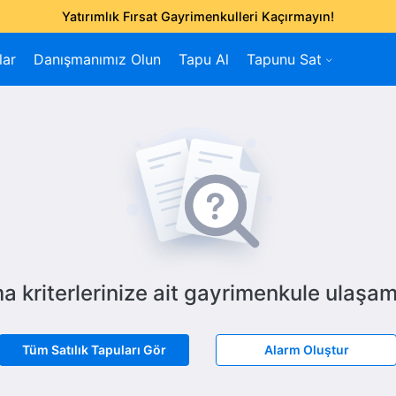
Yatırımlık Fırsat Gayrimenkulleri Kaçırmayın!
lar
Danışmanımız Olun
Tapu Al
Tapunu Sat
a kriterlerinize ait gayrimenkule ulaşam
Tüm Satılık Tapuları Gör
Alarm Oluştur