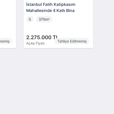
İstanbul Fatih Katipkasım
Mahallesinde 4 Katlı Bina
5
370m
²
2.275.000 TL
lmemiş
Tahliye Edilmemiş
Açılış Fiyatı