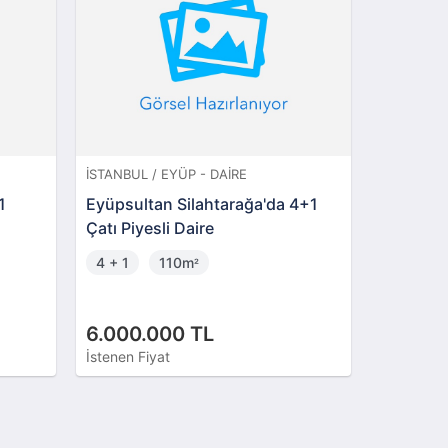
İSTANBUL / EYÜP - DAIRE
İSTANBUL 
1
Eyüpsultan Silahtarağa'da 4+1
Esenyurt
Çatı Piyesli Daire
Sitesi'n
4 + 1
110m
2 + 1
²
6.000.000 TL
3.200.
İstenen Fiyat
İstenen Fi