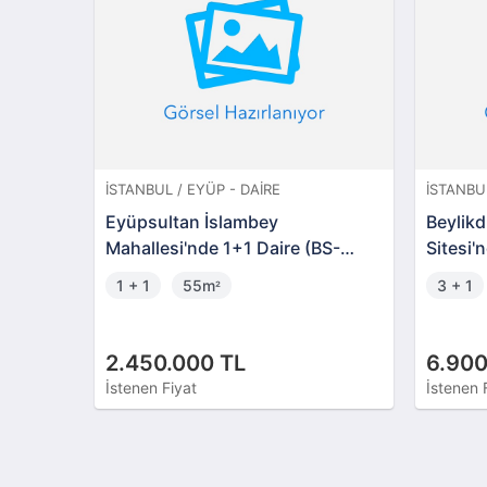
İSTANBUL / EYÜP - DAIRE
İSTANBU
Eyüpsultan İslambey
Beylik
Mahallesi'nde 1+1 Daire (BS-
Sitesi'
03905)
1 + 1
55m
3 + 1
²
2.450.000 TL
6.900
İstenen Fiyat
İstenen 