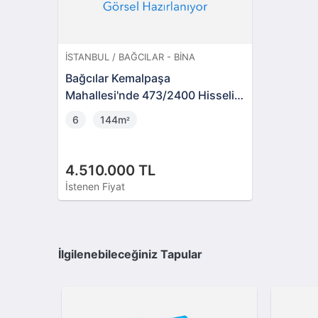
İSTANBUL / BAĞCILAR - BINA
Bağcılar Kemalpaşa
Mahallesi'nde 473/2400 Hisseli 2
Adet Bina
6
144m
²
4.510.000 TL
İstenen Fiyat
İlgilenebileceğiniz Tapular