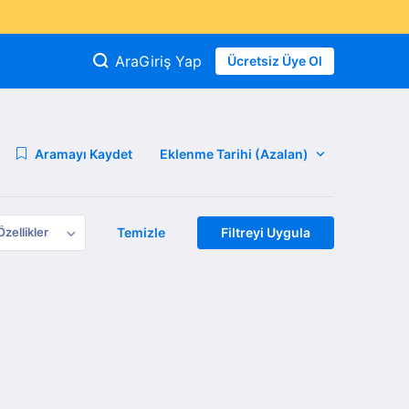
Ara
Giriş Yap
Ücretsiz Üye Ol
Aramayı Kaydet
Özellikler
Temizle
Filtreyi Uygula