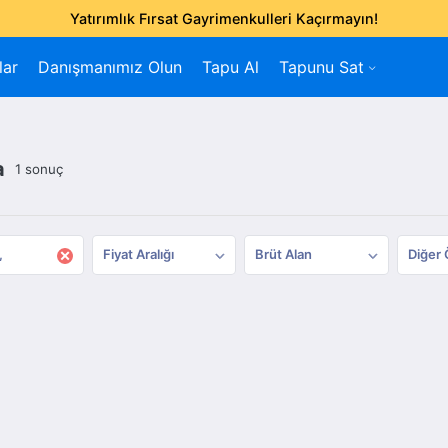
Yatırımlık Fırsat Gayrimenkulleri Kaçırmayın!
lar
Danışmanımız Olun
Tapu Al
Tapunu Sat
a
1 sonuç
×
Fiyat Aralığı
Brüt Alan
Diğer 