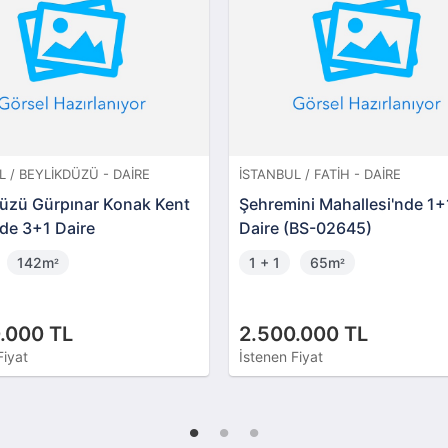
L / BEYLIKDÜZÜ - DAIRE
İSTANBUL / FATIH - DAIRE
düzü Gürpınar Konak Kent
Şehremini Mahallesi'nde 1+
nde 3+1 Daire
Daire (BS-02645)
142m
1 + 1
65m
²
²
.000 TL
2.500.000 TL
Fiyat
İstenen Fiyat