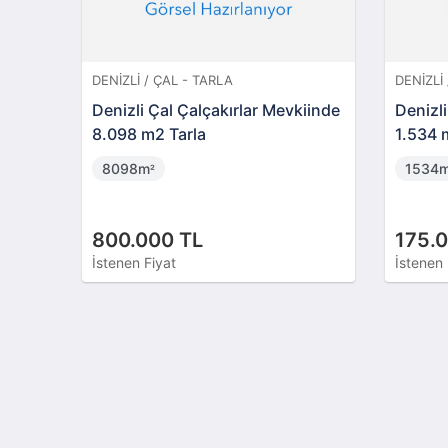
DENIZLI / ÇAL - TARLA
DENIZLI
Denizli Çal Çalçakırlar Mevkiinde
Denizli
8.098 m2 Tarla
1.534 
8098m
1534
²
800.000 TL
175.
İstenen Fiyat
İstenen 