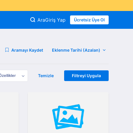
Ara
Giriş Yap
Ücretsiz Üye Ol
Aramayı Kaydet
Özellikler
Temizle
Filtreyi Uygula