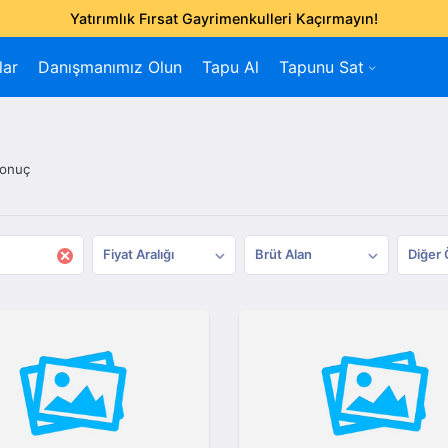
Yatırımlık Fırsat Gayrimenkulleri Kaçırmayın!
lar
Danışmanımız Olun
Tapu Al
Tapunu Sat
sonuç
×
Fiyat Aralığı
Brüt Alan
Diğer 