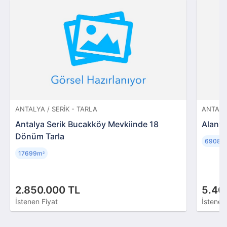
ANTALYA / SERIK - TARLA
ANTALY
Antalya Serik Bucakköy Mevkiinde 18
Alanya
Dönüm Tarla
6908m
17699m
²
2.850.000 TL
5.40
İstenen Fiyat
İstenen