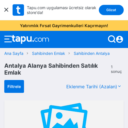
Tapu.com uygulaması ücretsiz olarak
Gözat
store'da!
Yatırımlık Fırsat Gayrimenkulleri Kaçırmayın!
account_circle
Ana Sayfa
Sahibinden Emlak
Sahibinden Antalya
Antalya Alanya Sahibinden Satılık
1
Emlak
sonuç
Filtrele