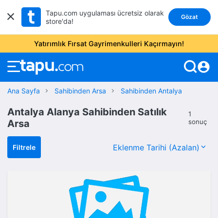
Tapu.com uygulaması ücretsiz olarak
Gözat
store'da!
Yatırımlık Fırsat Gayrimenkulleri Kaçırmayın!
account_circle
Ana Sayfa
Sahibinden Arsa
Sahibinden Antalya
Antalya Alanya Sahibinden Satılık
1
Arsa
sonuç
Filtrele