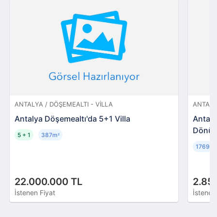
ANTALYA / DÖŞEMEALTI - VILLA
ANTALYA
Antalya Döşemealtı'da 5+1 Villa
Antaly
Dönüm
5 + 1
387m
²
17699
22.000.000 TL
2.85
İstenen Fiyat
İstenen