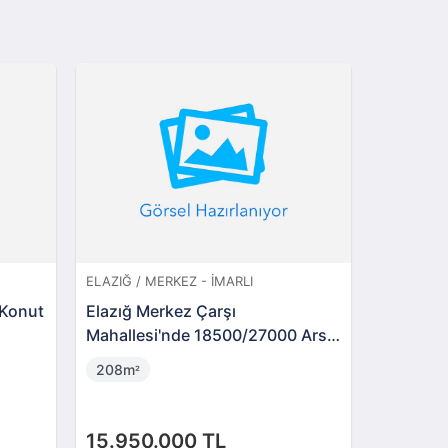
ELAZIĞ / MERKEZ - İMARLI
ELAZIĞ / 
 Konut
Elazığ Merkez Çarşı
Elazığ M
Mahallesi'nde 18500/27000 Arsa
Mahalles
Payı
Payı
208m
33m
²
²
15.950.000 TL
2.600.