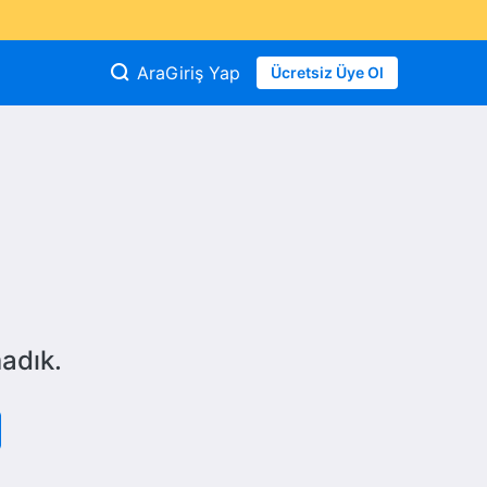
Ara
Giriş Yap
Ücretsiz Üye Ol
adık.