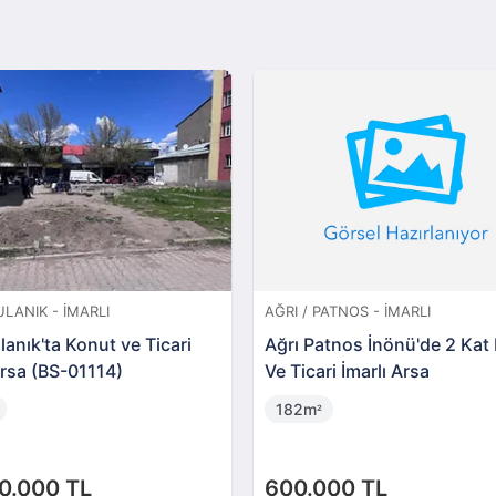
ULANIK - İMARLI
AĞRI / PATNOS - İMARLI
anık'ta Konut ve Ticari
Ağrı Patnos İnönü'de 2 Kat
Arsa (BS-01114)
Ve Ticari İmarlı Arsa
182m
²
0.000 TL
600.000 TL