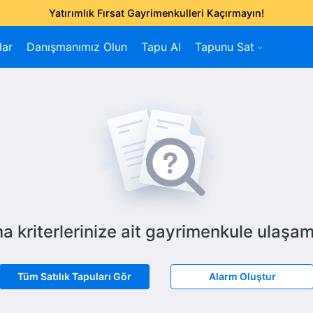
Yatırımlık Fırsat Gayrimenkulleri Kaçırmayın!
lar
Danışmanımız Olun
Tapu Al
Tapunu Sat
a kriterlerinize ait gayrimenkule ulaşam
Tüm Satılık Tapuları Gör
Alarm Oluştur