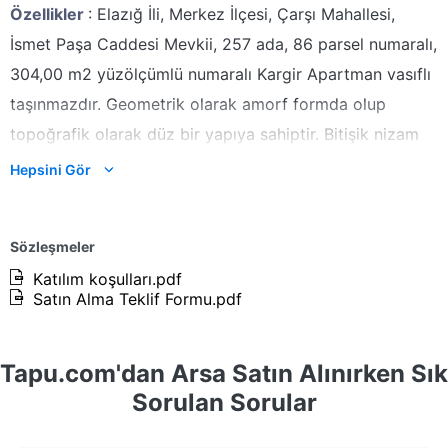
Özellikler
: Elazığ İli, Merkez İlçesi, Çarşı Mahallesi,
İsmet Paşa Caddesi Mevkii, 257 ada, 86 parsel numaralı,
304,00 m2 yüzölçümlü numaralı Kargir Apartman vasıflı
taşınmazdır. Geometrik olarak amorf formda olup
topoğrafik olarak düz bir yapıya sahiptir. Bitişik nizam
10 kat konut+ticaret (TİCK) alanı yapılaşma koşuluna
Hepsini Gör
sahiptir. Yaklaşık 11 mt. cephesi olup derinliği 28
metredir. 1. Derece deprem bölgesinde kalmaktadır.
Sözleşmeler
Parsel üzerinde bodrum+zemin+6 kat+teras katlı kargir
Katılım koşulları.pdf
bina inşa edilmiş, yapının bodrum katı 1 nolu depo,
Satın Alma Teklif Formu.pdf
sığınak, yakıt deposu, ısıtma merkezi, zemin katında, 2
nolu dükkan, 3 nolu depolu dükkan, 1. ve 6. Katların her
Tapu.com'dan Arsa Satın Alınırken Sık
birinde birer adet mesken, teras katında 10 nolu mesken
Sorulan Sorular
yer almakta olup bina toplam 10 adet bağımsız bölüm
olarak düzenlenmiştir.
Söz konusu yapı yaşanan