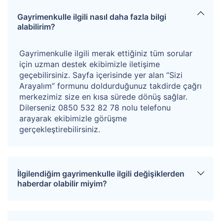
deprem felaketinden sonra yıkılmış parsel hali hazırda
Gayrimenkulle ilgili nasıl daha fazla bilgi
boş arsa durumdadır .
alabilirim?
İmar Durumu ;
Gayrimenkulle ilgili merak ettiğiniz tüm sorular
için uzman destek ekibimizle iletişime
Parsel, bitişik nizam 10 kat, konut+ticaret(TİCK) alanı
geçebilirsiniz. Sayfa içerisinde yer alan “Sizi
yapılaşma koşuluna sahiptir.
Arayalım” formunu doldurduğunuz takdirde çağrı
merkezimiz size en kısa sürede dönüş sağlar.
*06.02.2023 Tarihinde Kahramanmaraş İli Merkezli
Dilerseniz 0850 532 82 78 nolu telefonu
arayarak ekibimizle görüşme
Gerçekleşen Deprem Sebebiyle "Çevre Şehircilik Ve
gerçekleştirebilirsiniz.
İklim Değişikliği Bakanlığı Tarafından Yapılan Hasar
Tespit Çalışmaları Sonucunda Taşınmazın Yer Aldığı
Bina Hasar Durumu "Ağır Hasarlı" Olarak Belirtilmiş ve
İlgilendiğim gayrimenkulle ilgili değişiklerden
yapının yıktırıldığı tespit edilmiştir.
haberdar olabilir miyim?
Taşınmaz deprem sonrası ağır hasar görmüş ve
Sitemize üye olarak ilgilendiğiniz tapuları
yıkılmıştır.
8
no.lu bağımsız bölüm;
ait arsa
favorinize ekleyebilirsiniz. Favorilere eklediğiniz