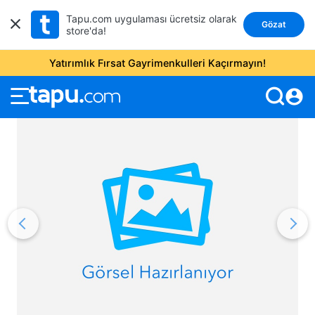
Tapu.com uygulaması ücretsiz olarak
Gözat
store'da!
Yatırımlık Fırsat Gayrimenkulleri Kaçırmayın!
account_circle