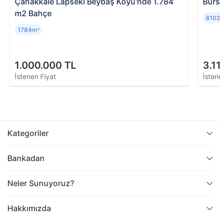
Çanakkale Lapseki Beybaş Köyü'nde 1.784
Burs
m2 Bahçe
810
1784m
²
1.000.000 TL
3.1
İstenen Fiyat
İsten
Kategoriler
Bankadan
Neler Sunuyoruz?
Hakkımızda