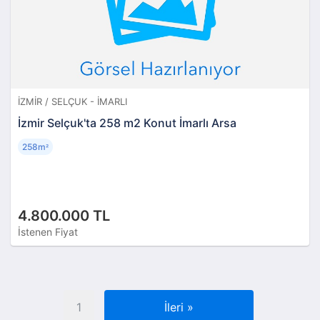
İZMIR / SELÇUK - İMARLI
İzmir Selçuk'ta 258 m2 Konut İmarlı Arsa
258m
²
4.800.000 TL
İstenen Fiyat
1
İleri
»