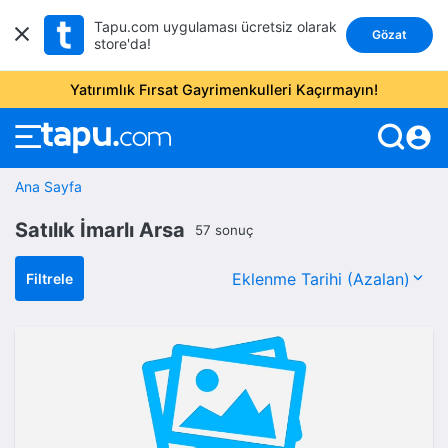
Tapu.com uygulaması ücretsiz olarak
Gözat
store'da!
Yatırımlık Fırsat Gayrimenkulleri Kaçırmayın!
account_circle
Ana Sayfa
Satılık İmarlı Arsa
57 sonuç
Filtrele