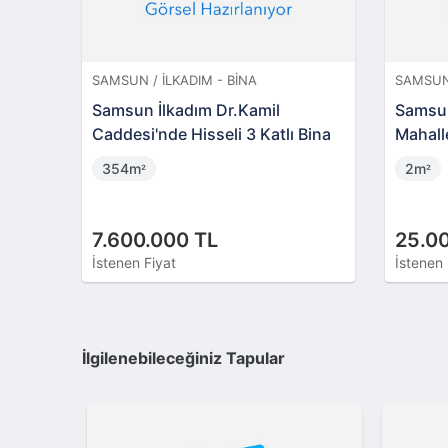
SAMSUN / İLKADIM - BINA
SAMSUN 
Samsun İlkadım Dr.Kamil
Samsun
Caddesi'nde Hisseli 3 Katlı Bina
Mahalle
Ve Ars
354m
2m
²
²
7.600.000 TL
25.0
İstenen Fiyat
İstenen 
İlgilenebileceğiniz Tapular