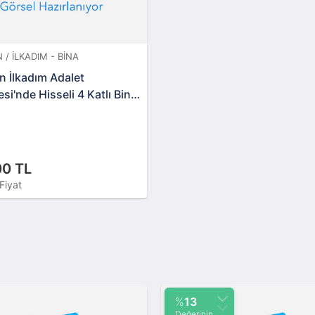
/ İLKADIM - BINA
 İlkadım Adalet
si'nde Hisseli 4 Katlı Bina
ası
00 TL
Fiyat
%
13
Değerinin