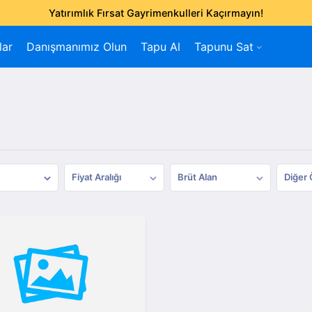
Yatırımlık Fırsat Gayrimenkulleri Kaçırmayın!
lar
Danışmanımız Olun
Tapu Al
Tapunu Sat
Fiyat Aralığı
Brüt Alan
Diğer 