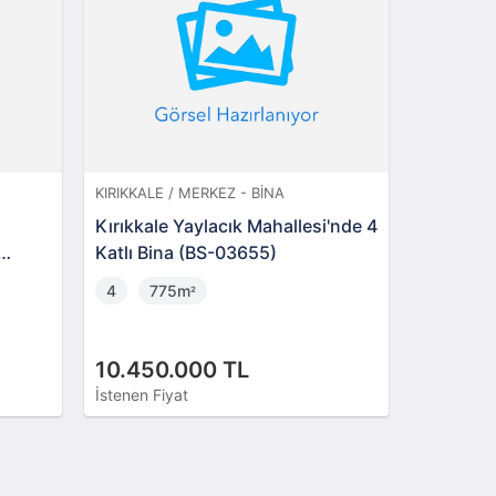
KIRIKKALE / MERKEZ - BINA
AMASYA / M
Kırıkkale Yaylacık Mahallesi'nde 4
Amasya Me
Katlı Bina (BS-03655)
Ev Ahır Sa
Arsa(3055
4
775m
544m
²
²
10.450.000 TL
1.315.0
İstenen Fiyat
İstenen Fiya