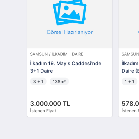
SAMSUN / İLKADIM - DAIRE
SAMSUN / 
İlkadım 19. Mayıs Caddesi'nde
İlkadım C
3+1 Daire
Daire (B
3 + 1
138m
1 + 1
²
3.000.000 TL
578.00
İstenen Fiyat
İstenen Fi