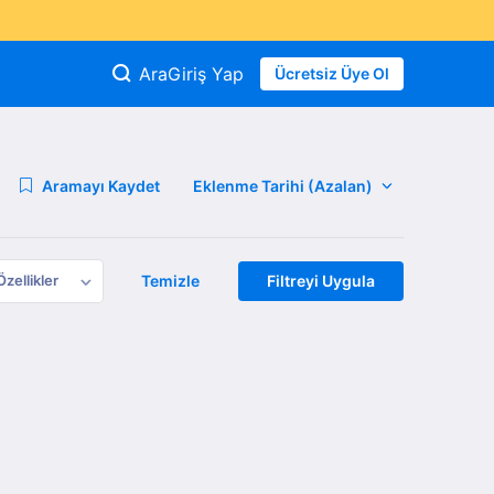
Ara
Giriş Yap
Ücretsiz Üye Ol
Aramayı Kaydet
Özellikler
Temizle
Filtreyi Uygula