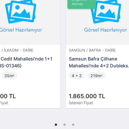
Altında
İLKADIM - DAIRE
SAMSUN / BAFRA - DAIRE
edit Mahallesi'nde 1+1
Samsun Bafra Çilhane
S-01346)
Mahallesi'nde 4+2 Dubleks
Mesken
35m
4 + 2
219m
²
²
0 TL
1.865.000 TL
yat
İstenen Fiyat