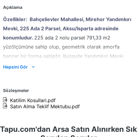
Açıklama
Özellikler:
Bahçelievler Mahallesi, Mirehor Yandımkırı
Mevki, 225 Ada 2 Parsel, Aksu/Isparta adresinde
konumludur.
225 ada 2 nolu parsel 791,33 m2
yüzölçümüne sahip olup, geometrik olarak amorfa
benzer bir forma sahiptir. Kuzeyde Yandımkırı Mevki
20.Sokak’a, doğuda aynı ada 3 parsele, güneyde ve
Hepsini Gör
batıda 7 m genişliğinde imar yoluna cephelidir. Mevcut
durumda taşınmazın Yandımkırı Mevki 20. Sokak
Sözleşmeler
cephesi yaklaşık 45 m ve derinliği yaklaşık 30 m’dir.
Katilim Kosullari.pdf
Taşınmaz topografik olarak eğimli bir yapıya sahip
Satın Alma Teklif Mektubu.pdf
olmakla birlikte çevresinde bulunan imar yolları kısmen
açık ve kısmen kullanılabilir durumdadır. Parsel üzerinde
Tapu.com'dan Arsa Satın Alınırken Sık
herhangi bir yapılaşma mevcut değildir.