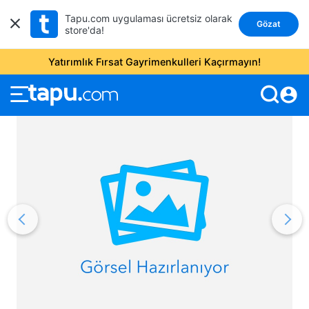
Tapu.com uygulaması ücretsiz olarak
Gözat
store'da!
Yatırımlık Fırsat Gayrimenkulleri Kaçırmayın!
account_circle