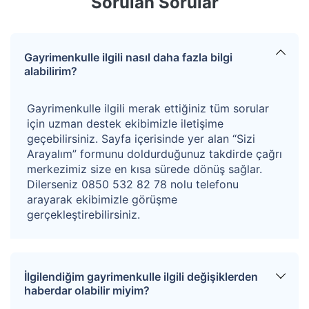
Sorulan Sorular
İmar Durumu ;
Konut Alanı içerisinde yer almakta olup yapılaşma
Gayrimenkulle ilgili nasıl daha fazla bilgi
koşulları Ayrık Nizam, 2 Kat, TAKS: 0,20, KAKS: 0,40,
alabilirim?
hmaks: 6.50 m olarak belirlenmiştir.
Gayrimenkulle ilgili merak ettiğiniz tüm sorular
Not: Teklif vermeden önce taşınmazın güncel imar
için uzman destek ekibimizle iletişime
geçebilirsiniz. Sayfa içerisinde yer alan “Sizi
durumu hakkında ilgili belediyeden bilgi alınması
Arayalım” formunu doldurduğunuz takdirde çağrı
önerilmektedir.
merkezimiz size en kısa sürede dönüş sağlar.
Dilerseniz 0850 532 82 78 nolu telefonu
Kazanan teklifin %4+KDV’si oranında hizmet bedeli
arayarak ekibimizle görüşme
alınacaktır.
gerçekleştirebilirsiniz.
İlgilendiğim gayrimenkulle ilgili değişiklerden
haberdar olabilir miyim?