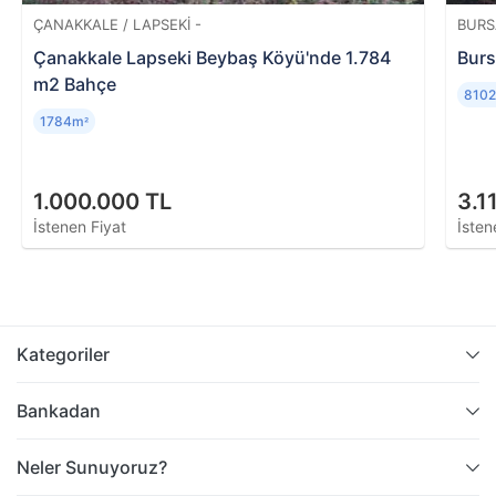
ÇANAKKALE / LAPSEKI -
BURS
Çanakkale Lapseki Beybaş Köyü'nde 1.784
Burs
m2 Bahçe
810
1784m
²
1.000.000 TL
3.1
İstenen Fiyat
İsten
Kategoriler
Bankadan
Neler Sunuyoruz?