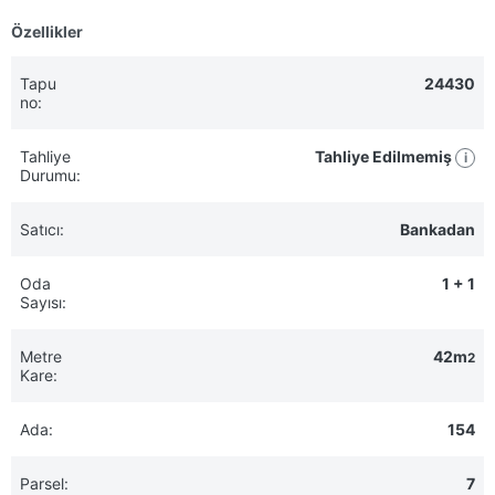
Özellikler
Tapu
24430
no:
Tahliye
Tahliye Edilmemiş
i
Durumu:
Satıcı:
Bankadan
Oda
1 + 1
Sayısı:
Metre
42m
2
Kare:
Ada:
154
Parsel:
7