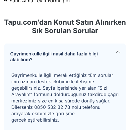
Satın Alma Teklif Formu.pdf
Konu mülk ana gayrimenkulde 2. katta yer alan 3
bağımsız bölüm nolu meskendir. Katta tek daire olarak
konumludur. Oda, oturma odası, pişirme odası+hol,
Tapu.com'dan Konut Satın Alınırken
banyo, WC ve balkon düzeninde
brüt 42m2
alana
Sık Sorulan Sorular
sahiptir. Isınma sistemi doğalgaz ısınma sistemidir. Giriş
kapısı çelik doğrama kapı, pencereler pvc doğramadır.
İç mekan görülmediğinden dolayı özellikleri hakkında
Gayrimenkulle ilgili nasıl daha fazla bilgi
alabilirim?
bilgi verilememektedir.
Enerji Kimlik Belgesi E SINIFI
Gayrimenkulle ilgili merak ettiğiniz tüm sorular
için uzman destek ekibimizle iletişime
geçebilirsiniz. Sayfa içerisinde yer alan “Sizi
Kazanan teklifin %4+KDV’si oranında hizmet bedeli
Arayalım” formunu doldurduğunuz takdirde çağrı
alınacaktır.
merkezimiz size en kısa sürede dönüş sağlar.
Dilerseniz 0850 532 82 78 nolu telefonu
arayarak ekibimizle görüşme
gerçekleştirebilirsiniz.