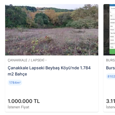
belirlemek için yetkili kişi ya da kurumlar
aracılığıyla hazırlanan analizdir. Ekspertiz raporu
sonucunda tapu kayıtlarıyla ilgili bilgileri (şerh,
ipotek, haciz, vb.), iskan durumunu, bina yaşını,
metrekaresini, konumunu ve evin piyasa değerini
öğrenmek mümkündür.
ÇANAKKALE / LAPSEKI -
BURS
Çanakkale Lapseki Beybaş Köyü'nde 1.784
Burs
m2 Bahçe
810
1784m
²
1.000.000 TL
3.1
İstenen Fiyat
İsten