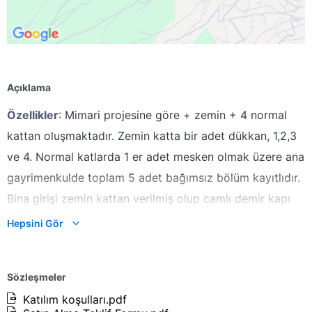
Açıklama
Özellikler
: Mimari projesine göre + zemin + 4 normal
kattan oluşmaktadır. Zemin katta bir adet dükkan, 1,2,3
ve 4. Normal katlarda 1 er adet mesken olmak üzere ana
gayrimenkulde toplam 5 adet bağımsız bölüm kayıtlıdır.
Bina girişi zemin kattan verilmiş olup camlı demir kapı
bulunmaktadır. Yerler ve merdivenler mermer
Hepsini Gör
kaplamadır. Duvarlar plastik boyalıdır. Bina dış cephesi
mantolama üzeri sıva-boya kaplamadır. Ana
Sözleşmeler
gayrimenkulde doğalgaz bağlantısı mevcuttur.
Katılım koşulları.pdf