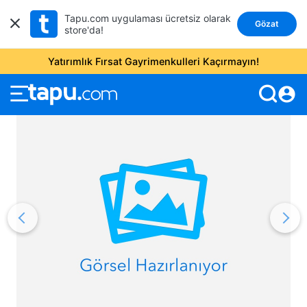
Tapu.com uygulaması ücretsiz olarak
Gözat
store'da!
Yatırımlık Fırsat Gayrimenkulleri Kaçırmayın!
account_circle