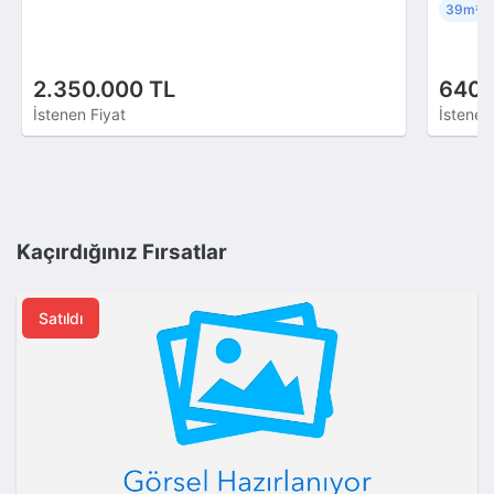
39m
²
2.350.000 TL
640.
İstenen Fiyat
İstenen
Kaçırdığınız Fırsatlar
Satıldı