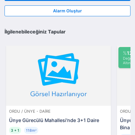
Alarm Oluştur
İlgilenebileceğiniz Tapular
%
12
Değeri
Altında
ORDU / ÜNYE - DAIRE
ORDU /
Ünye Gürecülü Mahallesi'nde 3+1 Daire
Ünye K
Bina
3 + 1
118m
²