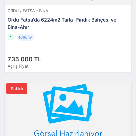
ORDU / FATSA - BINA
Ordu Fatsa'da 6224m2 Tarla- Fındık Bahçesi ve
Bina-Ahır
4
1066m
²
735.000 TL
Açılış Fiyatı
Satıldı