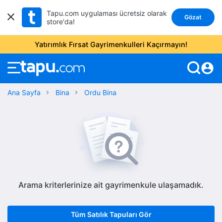
Tapu.com uygulaması ücretsiz olarak
Gözat
store'da!
Yatırımlık Fırsat Gayrimenkulleri Kaçırmayın!
account_circle
Ana Sayfa
Bina
Ordu Bina
Arama kriterlerinize ait gayrimenkule ulaşamadık.
Tüm Satılık Tapuları Gör