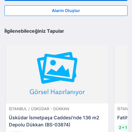
Alarm Oluştur
İlgilenebileceğiniz Tapular
İSTANBUL / ÜSKÜDAR - DÜKKAN
İSTANBU
Üsküdar İsmetpaşa Caddesi'nde 136 m2
Fatih 
Depolu Dükkan (BS-03874)
2 + 1