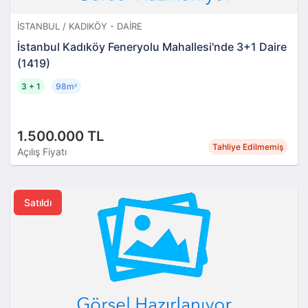
İSTANBUL / KADIKÖY - DAIRE
İstanbul Kadıköy Feneryolu Mahallesi'nde 3+1 Daire
(1419)
3 + 1
98m
²
1.500.000 TL
Tahliye Edilmemiş
Açılış Fiyatı
Satıldı