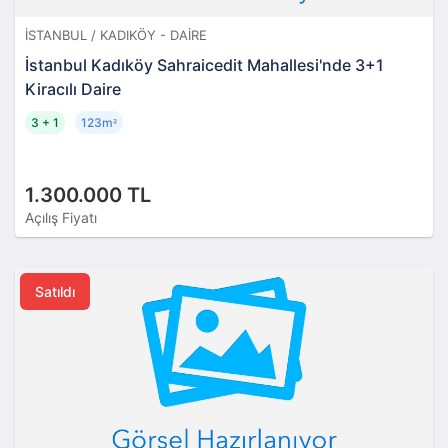
İSTANBUL / KADIKÖY - DAIRE
İstanbul Kadıköy Sahraicedit Mahallesi'nde 3+1
Kiracılı Daire
3 + 1
123m
²
1.300.000 TL
Açılış Fiyatı
Satıldı