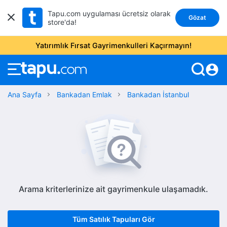
Tapu.com uygulaması ücretsiz olarak
Gözat
store'da!
Yatırımlık Fırsat Gayrimenkulleri Kaçırmayın!
account_circle
Ana Sayfa
Bankadan Emlak
Bankadan İstanbul
Arama kriterlerinize ait gayrimenkule ulaşamadık.
Tüm Satılık Tapuları Gör