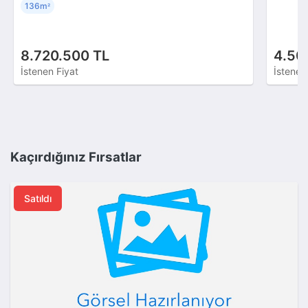
136m
²
8.720.500 TL
4.50
İstenen Fiyat
İstenen
Kaçırdığınız Fırsatlar
Satıldı