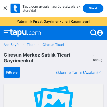
Tapu.com uygulaması ücretsiz olarak
Gözat
store'da!
Yatırımlık Fırsat Gayrimenkulleri Kaçırmayın!
account_circle
Ana Sayfa
Ticari
Giresun Ticari
Giresun Merkez Satılık Ticari
1
Gayrimenkul
sonuç
Filtrele