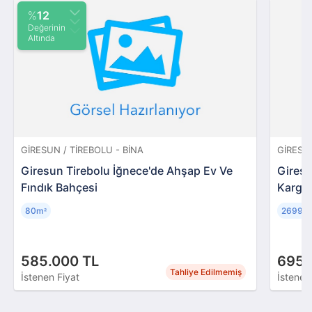
%
12
Değerinin
Altında
GIRESUN / TIREBOLU - BINA
GIRESU
Giresun Tirebolu İğnece'de Ahşap Ev Ve
Giresu
Fındık Bahçesi
Kargir
80m
2699m
²
585.000 TL
695.
Tahliye Edilmemiş
İstenen Fiyat
İstenen