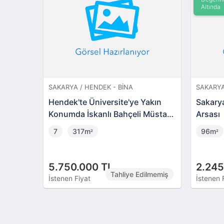
Altında
SAKARYA / HENDEK - BINA
SAKARYA
Hendek'te Üniversite'ye Yakın
Sakarya
Konumda İskanlı Bahçeli Müstakil
Arsası
Ev
7
317m
96m
²
²
5.750.000 TL
2.245
Tahliye Edilmemiş
İstenen Fiyat
İstenen 