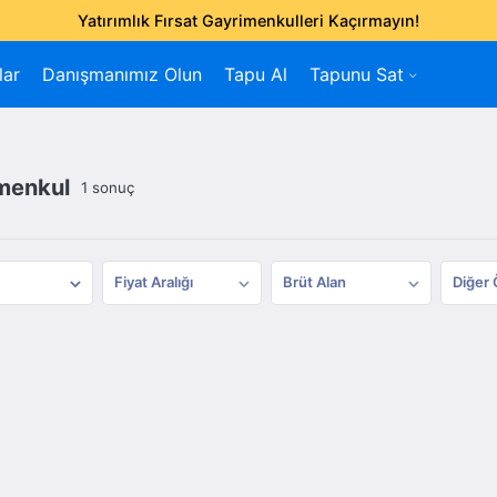
Yatırımlık Fırsat Gayrimenkulleri Kaçırmayın!
lar
Danışmanımız Olun
Tapu Al
Tapunu Sat
imenkul
1 sonuç
Fiyat Aralığı
Brüt Alan
Diğer 