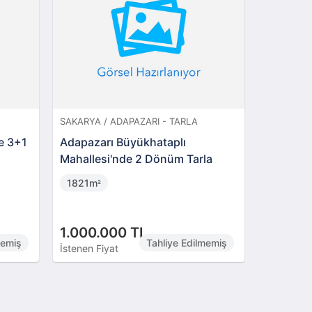
SAKARYA / ADAPAZARI - TARLA
SAKARYA /
e 3+1
Adapazarı Büyükhataplı
Sakarya
Mahallesi'nde 2 Dönüm Tarla
Hisseli 
1821m
2824m
²
²
1.000.000 TL
3.100.
memiş
Tahliye Edilmemiş
İstenen Fiyat
İstenen Fi