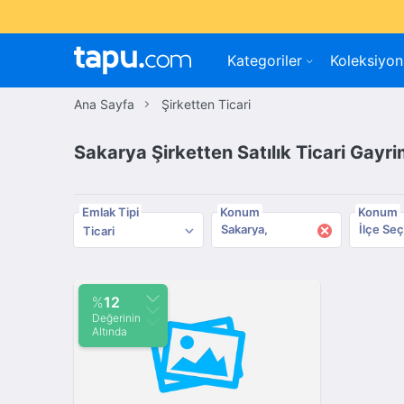
Kategoriler
Koleksiyon
Ana Sayfa
Şirketten Ticari
Sakarya Şirketten Satılık Ticari Gayr
Emlak Tipi
Konum
Konum
×
Sakarya
İlçe Seç
Ticari
%
12
Değerinin
Altında