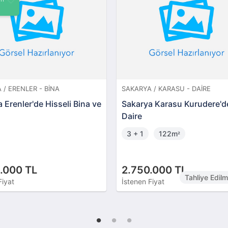
 / ERENLER - BINA
SAKARYA / KARASU - DAIRE
 Erenler'de Hisseli Bina ve
Sakarya Karasu Kurudere'd
Daire
3 + 1
122m
²
.000 TL
2.750.000 TL
Tahliye Edil
Fiyat
İstenen Fiyat