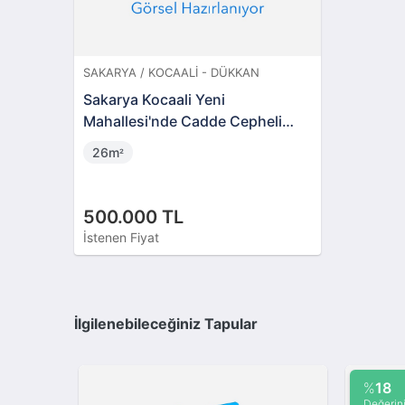
SAKARYA / KOCAALI - DÜKKAN
Sakarya Kocaali Yeni
Mahallesi'nde Cadde Cepheli
Hisseli Dükkan
26m
²
500.000 TL
İstenen Fiyat
İlgilenebileceğiniz Tapular
%
18
Değerin