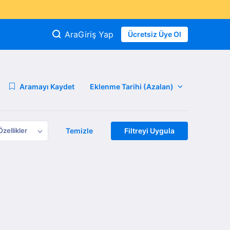
Ara
Giriş Yap
Ücretsiz Üye Ol
Aramayı Kaydet
Özellikler
Temizle
Filtreyi Uygula