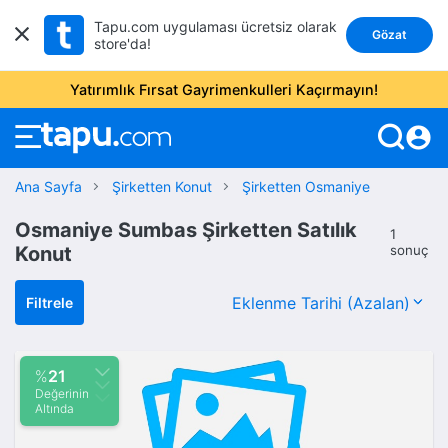
Tapu.com uygulaması ücretsiz olarak
Gözat
store'da!
Yatırımlık Fırsat Gayrimenkulleri Kaçırmayın!
account_circle
Ana Sayfa
Şirketten Konut
Şirketten Osmaniye
Osmaniye Sumbas Şirketten Satılık
1
Konut
sonuç
Filtrele
%
21
Değerinin
Altında