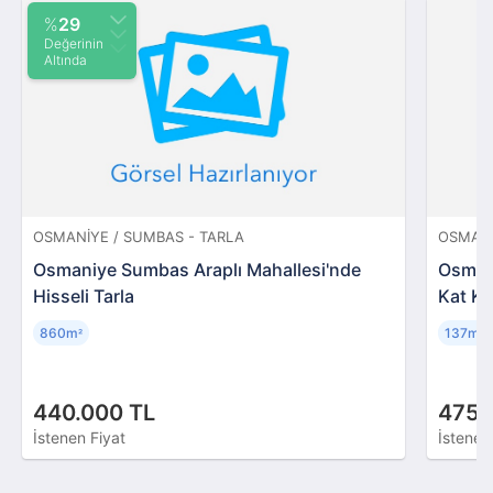
%
29
Değerinin
Altında
OSMANIYE / SUMBAS - TARLA
OSMANI
Osmaniye Sumbas Araplı Mahallesi'nde
Osmani
Hisseli Tarla
Kat Ko
860m
137m
²
²
440.000 TL
475.
İstenen Fiyat
İstenen