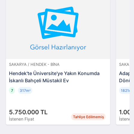
SAKARYA / HENDEK - BINA
SAKARY
Hendek'te Üniversite'ye Yakın Konumda
Adapaz
İskanlı Bahçeli Müstakil Ev
Dönüm
7
317m
1821m
²
²
5.750.000 TL
1.00
Tahliye Edilmemiş
İstenen Fiyat
İstenen