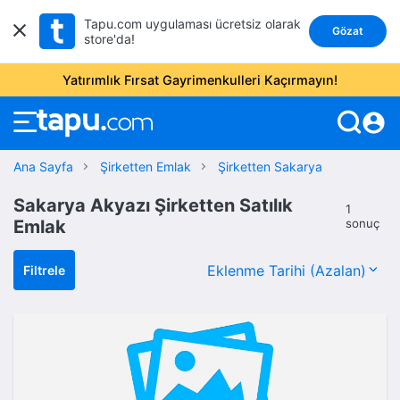
Tapu.com uygulaması ücretsiz olarak
Gözat
store'da!
Yatırımlık Fırsat Gayrimenkulleri Kaçırmayın!
account_circle
Ana Sayfa
Şirketten Emlak
Şirketten Sakarya
Sakarya Akyazı Şirketten Satılık
1
Emlak
sonuç
Filtrele