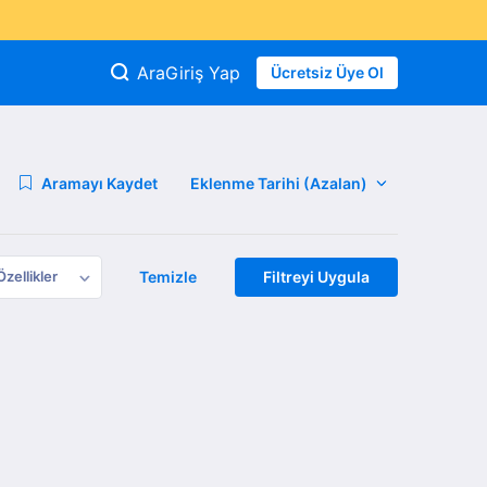
Ara
Giriş Yap
Ücretsiz Üye Ol
Aramayı Kaydet
Özellikler
Temizle
Filtreyi Uygula