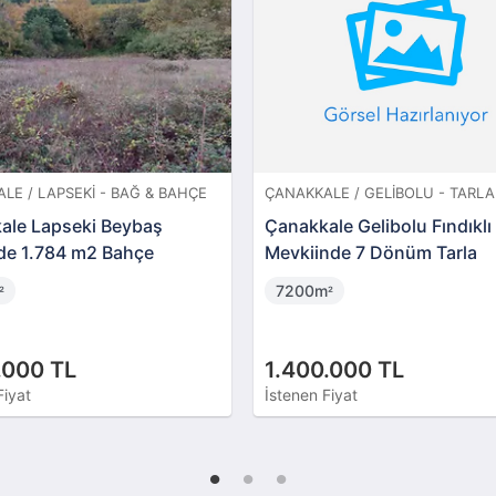
LE / LAPSEKI - BAĞ & BAHÇE
ÇANAKKALE / GELIBOLU - TARLA
ale Lapseki Beybaş
Çanakkale Gelibolu Fındıklı
de 1.784 m2 Bahçe
Mevkiinde 7 Dönüm Tarla
7200m
²
²
.000 TL
1.400.000 TL
Fiyat
İstenen Fiyat