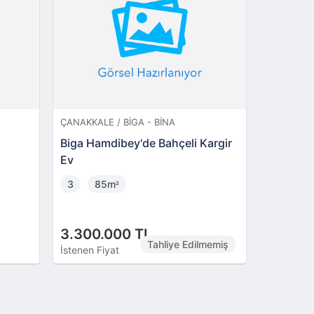
ÇANAKKALE / BIGA - BINA
ÇANAKKALE
Biga Hamdibey'de Bahçeli Kargir
Çanakkal
Ev
Mahallesi
3
85m
4 + 1
²
3.300.000 TL
6.200.
Tahliye Edilmemiş
İstenen Fiyat
İstenen Fi