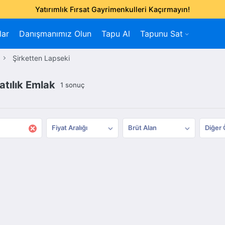
Yatırımlık Fırsat Gayrimenkulleri Kaçırmayın!
lar
Danışmanımız Olun
Tapu Al
Tapunu Sat
Şirketten Lapseki
atılık Emlak
1 sonuç
×
Fiyat Aralığı
Brüt Alan
Diğer 